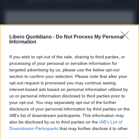
SEZIONI
SPETTACOLI
Libero Quotidiano -
Do Not Process My Personal
Information
SCIENZA E TECH
If you wish to opt-out of the sale, sharing to third parties, or
processing of your personal or sensitive information for
ALTRO
targeted advertising by us, please use the below opt-out
section to confirm your selection. Please note that after your
opt-out request is processed you may continue seeing
interest-based ads based on personal information utilized by
us or personal information disclosed to third parties prior to
your opt-out. You may separately opt-out of the further
disclosure of your personal information by third parties on the
Libero Shopping
Contatti
Pubblicità
Cookie policy
Privacy policy
IAB’s list of downstream participants. This information may
Condizioni generali
Modello 231
Assistenza
Preferenze Privacy
also be disclosed by us to third parties on the
IAB’s List of
Downstream Participants
that may further disclose it to other
Editoriale Libero S.r.l. - Sede Legale: Via dell’Aprica 18, 20158 Milano -
third parties.
Registro Imprese di Milano Monza Brianza Lodi: C.F. e P.IVA 06823221004 -