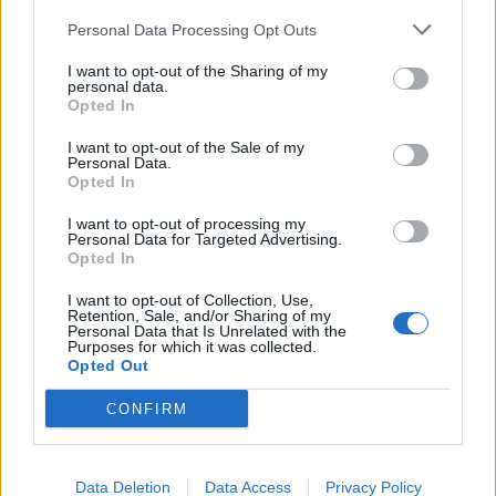
R.E.A. Milano n. 1690166 Cap. Soc. € 400.000,00 i.v.
Tutti i diritti riservati - ISSN (sito web): 2531-6370
Personal Data Processing Opt Outs
I want to opt-out of the Sharing of my
personal data.
Opted In
I want to opt-out of the Sale of my
Personal Data.
Opted In
I want to opt-out of processing my
Personal Data for Targeted Advertising.
Opted In
I want to opt-out of Collection, Use,
Retention, Sale, and/or Sharing of my
Personal Data that Is Unrelated with the
Purposes for which it was collected.
Opted Out
CONFIRM
Data Deletion
Data Access
Privacy Policy