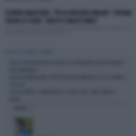
SCIOPERO MAGISTRATI, "70% DI ADESIONE A MILANO". FONTANA
CONTRO LE TOGHE: "QUESTO È INACCETTABILE"
"Una cosa che mi sembra veramente inaccettabile quella di uno sciopero di
una parte dello Stato, non un potere, ma ...
Tag
ATTILIO FONTANA
LOMBARDIA
DALLE VALLI AI LAGHI, IL CICLOTURISMO RISCRIVE LA MAPPA
SPECIALE TURISMO
DELLA LOMBARDIA
REMIGRAZIONE, PROVE TECNICHE IN LOMBARDIA: ECCO CHI TORNA A
PIRELLONE
CASA SUA
METEO, IL RIBALTONE DEL 3 LUGLIO: ITALIA, COME CAMBIA LA
BOLLETTINO
MAPPA
OPINIONI