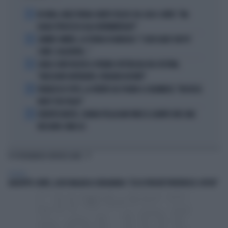
1
IN ONDA, MULÈ FRENA SUBITO TELESE SUL CASO-CONTE: "MA
QUALE PROCESSO ALLA NORIMBERGA?!"
2
JANNIK SINNER, LA TEORIA DI NARGISO: "I SUOI GUAI? UN PO'
COME I CALCIATORI..."
3
CARLO CONTI RICEVE IL PREMIO SPETTACOLO DEL FESTIVAL
"ORIZZONTI DIFFERENTI, PENSIERI DISTINTI"
4
FRANCESCO TOTTI, LA VERITÀ SUL PUGNO A COLONNESE: "MI DISSE:
NON È TUO FIGLIO"
5
EUROPEI NUOTO, CHIARA PELLACANI VINCE IL QUINTO ORO: MAI
NESSUNO COME LEI
TI POTREBBERO INTERESSARE
POLITICA
GIUSEPPE CONTE, LUCIO MALAN LO SBUGIARDA: "ECCO PERCHÉ PREFERISCE I DPCM"