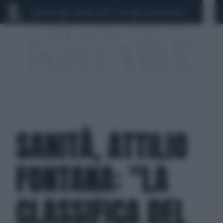
CEUTA
SCANDALO CONTE-COVID
SIGFRIDO RANUCCI
SANITÀ, ATTILIO
FONTANA: "LA
CLASSIFICA DEL