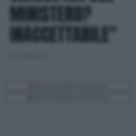
MINISTERO?
INACCETTABILE"
giovedì 27 febbraio 2025
Segui Libero Quotidiano su Google Discover
Scegli Libero Quotidiano come fonte preferita