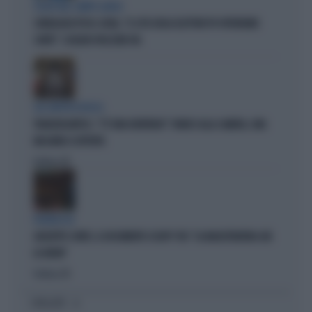
SCELTE NEL CAMPO LARGO
SONDAGGIO IPSOS-DOXA, "IL 92% DEGLI ELETTORI PD VOTEREBBE
CONTE": SCHLEIN SPAZZATA VIA
SUL TAPPETO ROSSO
TRANSATLANTICO, "C'È UNA DENTIERA!": PANICO ALLA CAMERA, UNA
MACABRA SCOPERTA
Politica
di
FIGURACCIA
GIUSEPPE CONTE, IL DOCUMENTO SCOOP? FDI: "LA MAGISTRATURA GIÀ
LO AVEVA"
Politica
di
I PIÙ LETTI