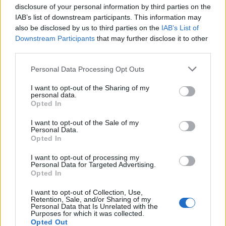
Seguici su Google Discover
disclosure of your personal information by third parties on the
IAB’s list of downstream participants. This information may
Segui Libero Quotidiano su Google Discover
also be disclosed by us to third parties on the
IAB’s List of
Scegli Libero Quotidiano come fonte preferita
Downstream Participants
that may further disclose it to other
third parties.
SEZIONI
Personal Data Processing Opt Outs
I want to opt-out of the Sharing of my
SPETTACOLI
personal data.
Opted In
SCIENZA E TECH
I want to opt-out of the Sale of my
Personal Data.
Opted In
ALTRO
I want to opt-out of processing my
Personal Data for Targeted Advertising.
Opted In
I want to opt-out of Collection, Use,
Retention, Sale, and/or Sharing of my
Personal Data that Is Unrelated with the
Purposes for which it was collected.
Libero Shopping
Contatti
Pubblicità
Cookie policy
Privacy policy
Opted Out