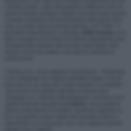
penalizzarci. Sono dati che si fondano su questioni che non
c’entrano niente, codici interpretabili in differenti modi, tra
diverse Aziende sanitarie e Regioni. Non può essere questo
il metodo di giudizio del funzionamento della sanità. Sono
tutte, se posso usare un termine giuridico, pu***nate": il
presidente della Regione Lombardia,
Attilio Fontana
, lo ha
detto a margine di un evento al Pirellone rispondendo a una
domanda sulla classifica del ministero della Salute sulle
Regioni con le cure migliori, che vede la Lombardia al
settimo posto.
"Va bene così - ha poi aggiunto il governatore - l’importante
è che il Niguarda sia il migliore ospedale d’Italia e che nei
primi dieci ce ne siano altri cinque lombardi. E scendendo
vedo anche il mio grande ospedale di Varese che è
comunque 15 o 16esimo nella graduatoria. Vuol dire che la
qualità di tutti gli ospedali è
eccellente
, che la qualità di
tutta la nostra sanità è eccellente. Quindi non ragioniam di
loro, ma guarda e passa. Quello che succede a Roma ci
riguarda fino a un certo punto. Anzi, non vogliamo neanche
pensare che ci riguardi".