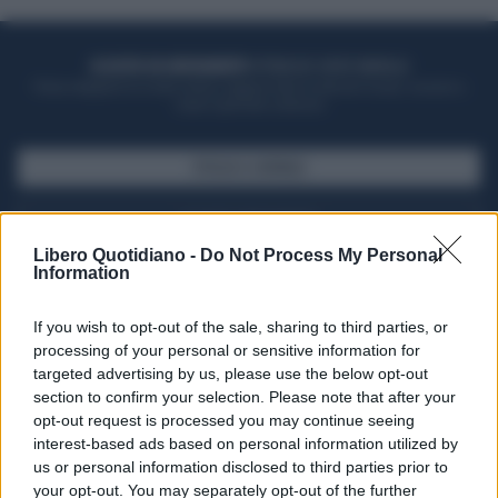
ACQUISTA UN ABBONAMENTO
OTTIENI DEI SUPER VANTAGGI
Potrai sfogliare la rivista online, leggere tutte le edizioni locali, ricevere a
casa il giornale cartaceo
SFOGLIA IL GIORNALE
ACQUISTA ABBONAMENTO
Libero Quotidiano -
Do Not Process My Personal
Information
If you wish to opt-out of the sale, sharing to third parties, or
processing of your personal or sensitive information for
targeted advertising by us, please use the below opt-out
section to confirm your selection. Please note that after your
opt-out request is processed you may continue seeing
interest-based ads based on personal information utilized by
us or personal information disclosed to third parties prior to
your opt-out. You may separately opt-out of the further