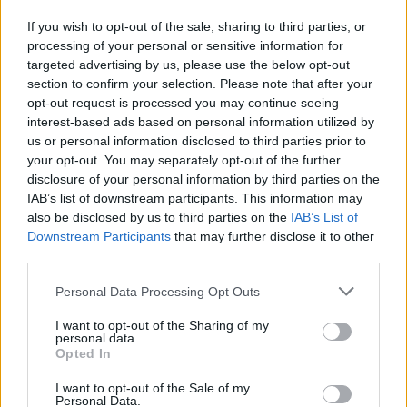
If you wish to opt-out of the sale, sharing to third parties, or
processing of your personal or sensitive information for
targeted advertising by us, please use the below opt-out
section to confirm your selection. Please note that after your
opt-out request is processed you may continue seeing
interest-based ads based on personal information utilized by
us or personal information disclosed to third parties prior to
your opt-out. You may separately opt-out of the further
Seguici su Google Discover
disclosure of your personal information by third parties on the
IAB’s list of downstream participants. This information may
Segui Libero Quotidiano su Google Discover
also be disclosed by us to third parties on the
IAB’s List of
Scegli Libero Quotidiano come fonte preferita
Downstream Participants
that may further disclose it to other
third parties.
SEZIONI
Personal Data Processing Opt Outs
I want to opt-out of the Sharing of my
SPETTACOLI
personal data.
Opted In
SCIENZA E TECH
I want to opt-out of the Sale of my
Personal Data.