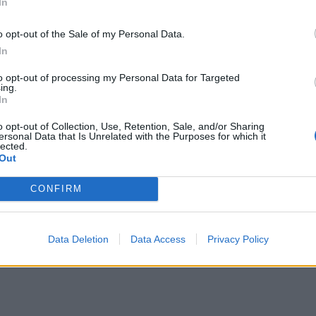
In
o opt-out of the Sale of my Personal Data.
In
to opt-out of processing my Personal Data for Targeted
ing.
In
o opt-out of Collection, Use, Retention, Sale, and/or Sharing
ersonal Data that Is Unrelated with the Purposes for which it
lected.
Out
CONFIRM
Data Deletion
Data Access
Privacy Policy