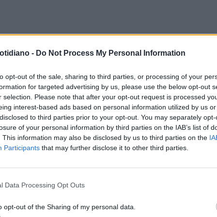
otidiano -
Do Not Process My Personal Information
to opt-out of the sale, sharing to third parties, or processing of your per
formation for targeted advertising by us, please use the below opt-out s
r selection. Please note that after your opt-out request is processed y
eing interest-based ads based on personal information utilized by us or
disclosed to third parties prior to your opt-out. You may separately opt-
losure of your personal information by third parties on the IAB’s list of
. This information may also be disclosed by us to third parties on the
IA
Participants
that may further disclose it to other third parties.
l Data Processing Opt Outs
o opt-out of the Sharing of my personal data.