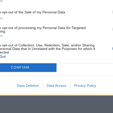
In
o opt-out of the Sale of my Personal Data.
In
to opt-out of processing my Personal Data for Targeted
ing.
In
o opt-out of Collection, Use, Retention, Sale, and/or Sharing
ersonal Data that Is Unrelated with the Purposes for which it
lected.
Out
CONFIRM
Data Deletion
Data Access
Privacy Policy