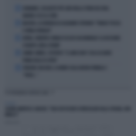
1
DIOMANDE, L'ACQUISTO PIÙ CARO NELLA STORIA DEL REAL
MADRID: ECCO LE CIFRE
2
MACRON, LA DENUNCIA DI ALEXANDR STEPANOV: "PARIGI? PUZZA
E URINA OVUNQUE"
3
ARTAN, L'ARBITRO SOMALO ESCLUSO DAI MONDIALI? LA DECISIONE:
SCHIAFFO-UEFA A TRUMP
4
JANNIK SINNER, L'ESPERTO: "IL GINOCCHIO? COSA ACCADRÀ
PRIMA DELLO US OPEN"
5
FREDERIC VASSEUR, IL DUBBIO SULLA NUOVA FORMULA 1:
"FORSE..."
TI POTREBBERO INTERESSARE
POLITICA
SALVINI SMENTISCE SANCHEZ: "BLOCCATI DECINE DI IRREGOLARI DALLA SPAGNA, NON
MINACCI"
Redazione