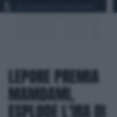
CEUTA
SCANDALO CONTE-COVID
CALCIOMERCATO
LEPORE PREMIA
MAMDAMI,
ESPLODE L'IRA DI