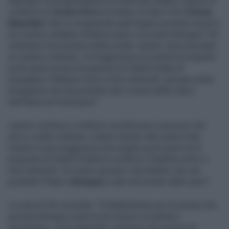
Mamdani."Incomprensibile la scelta del sindaco Lepore di
conferire la
Turrita d’Oro
al sindaco di New York
Zohran
Mamdani.
Non si comprende quali legami possano esserci
tra il primo cittadino d’Oltreoceano e la nostra Bologna".FdI
sottolinea l’incoerenza della scelta: mentre viene premiato
un sindaco straniero, la maggioranza di sinistra ha respinto
pochi giorni prima la proposta di Fratelli d’Italia di
assegnare il Nettuno d’Oro a Kimi Antonelli, giovane pilota
bolognese che sta portando alto il nome della città e
dell’Italia nel motorsport."
Lepore continua a conferire onorificenze a persone che
poco o nulla c’entrano o hanno donato alla nostra Città
mentre la sua maggioranza ha negato pochi giorni fa la
proposta di Fratelli d’Italia di conferire il Nettuno d’Oro a
Kimi Antonelli. Un nostro giovane concittadino che sta
portando l’Italia e
Bologna
in alto nel mondo dello sport".
La nota di FdI conclude: "Probabilmente per la sinistra che
governa Bologna conta di più essere socialista e
musulmano, come Mamdani, piuttosto che essere un