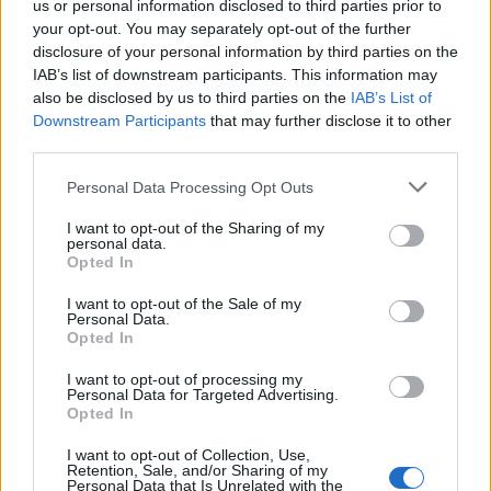
us or personal information disclosed to third parties prior to
your opt-out. You may separately opt-out of the further
Seguici su Google Discover
disclosure of your personal information by third parties on the
IAB’s list of downstream participants. This information may
Segui Libero Quotidiano su Google Discover
also be disclosed by us to third parties on the
IAB’s List of
Scegli Libero Quotidiano come fonte preferita
Downstream Participants
that may further disclose it to other
third parties.
SEZIONI
Personal Data Processing Opt Outs
I want to opt-out of the Sharing of my
SPETTACOLI
personal data.
Opted In
SCIENZA E TECH
I want to opt-out of the Sale of my
Personal Data.
Opted In
ALTRO
I want to opt-out of processing my
Personal Data for Targeted Advertising.
Opted In
I want to opt-out of Collection, Use,
Retention, Sale, and/or Sharing of my
Personal Data that Is Unrelated with the