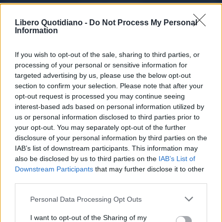
ACQUISTA ABBONAMENTO
Libero Quotidiano -
Do Not Process My Personal
Information
If you wish to opt-out of the sale, sharing to third parties, or
processing of your personal or sensitive information for
targeted advertising by us, please use the below opt-out
section to confirm your selection. Please note that after your
opt-out request is processed you may continue seeing
interest-based ads based on personal information utilized by
us or personal information disclosed to third parties prior to
your opt-out. You may separately opt-out of the further
Seguici su Google Discover
disclosure of your personal information by third parties on the
IAB’s list of downstream participants. This information may
Segui Libero Quotidiano su Google Discover
also be disclosed by us to third parties on the
IAB’s List of
Scegli Libero Quotidiano come fonte preferita
Downstream Participants
that may further disclose it to other
third parties.
SEZIONI
Personal Data Processing Opt Outs
I want to opt-out of the Sharing of my