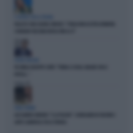
È GUERRA CON LA SPAGNA
PALAZZO CHIGI LIQUIDA SÁNCHEZ: "L'ITALIA NON ACCETTA ULTIMATUM.
SCHENGEN? NESSUNA REVOCA FINO AL 15"
FIGURA GRILLINA
FDI UMILIA GIUSEPPE CONTE: "TORNA A SCUOLA. MAGARI CON LE
ROTELLE..."
Politica
di
ROMA TERMINI
ALESSANDRO ONORATO: "E LA POLIZIA?". SCENEGGIATA IN STAZIONE E
GAFFE CLAMOROSA: FDI LO STRONCA