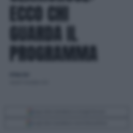
ECCO CHI
GUARDA IL
PROGRAMMA
di Klaus Davi
venerdì 17 novembre 2023
Segui Libero Quotidiano su Google Discover
Scegli Libero Quotidiano come fonte preferita