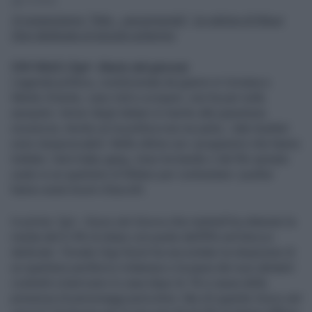
1' di lettura
Vi proponiamo "Tele...raccomando", la rubrica di Klaus
Davi dedicata al piccolo schermo
CHI SALE (
Tg4 - Diario del giorno
)
L’agenda politica, condizionata da guerre in Ucraina e
Medio Oriente, caso Indi e scioperi, non ha per nulla
assopito i timori degli italiani in merito alla questione
sicurezza. Anche se la politica non ne parla, i dati Auditel
sono inequivocabili. Nelle ultime ore i programmi che hanno
trattato i temi baby gang, risse tra bande o del filo spinato
usato in un quartiere di Milano per contrastare i pusher
hanno avuto boom d’ascolti.
In primis
Tg4 - Diario del Giorno
che martedì ha ottenuto la
media del 6.3% di share con punte dell’8% nel blocco
dedicato: l’inviato Gigi Sironi ha raccontato la situazione di
un quartiere periferico milanese e la paura dei suoi abitanti
costretti a barricarsi in casa dopo le 18 a causa della
presenza di personaggi pericolosi. Ma chi guarda
Diario del