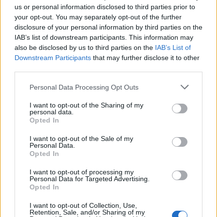
us or personal information disclosed to third parties prior to
your opt-out. You may separately opt-out of the further
Seguici su Google Discover
disclosure of your personal information by third parties on the
IAB’s list of downstream participants. This information may
Segui Libero Quotidiano su Google Discover
also be disclosed by us to third parties on the
IAB’s List of
Scegli Libero Quotidiano come fonte preferita
Downstream Participants
that may further disclose it to other
third parties.
SEZIONI
Personal Data Processing Opt Outs
I want to opt-out of the Sharing of my
SPETTACOLI
personal data.
Opted In
SCIENZA E TECH
I want to opt-out of the Sale of my
Personal Data.
Opted In
ALTRO
I want to opt-out of processing my
Personal Data for Targeted Advertising.
Opted In
I want to opt-out of Collection, Use,
Retention, Sale, and/or Sharing of my