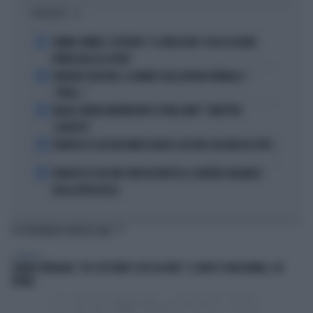
I PIÙ LETTI
1
JANNIK SINNER, L'ESPERTO: "IL GINOCCHIO? COSA ACCADRÀ
PRIMA DELLO US OPEN"
2
FREDERIC VASSEUR, IL DUBBIO SULLA NUOVA FORMULA 1:
"FORSE..."
3
MILAN, RUBEN AMORIM NON SI PONE LIMITI: "OBIETTIVO
SCUDETTO"
4
FRANCESCO GUCCINI AMATO ANCHE A DESTRA. MA NON DA TUTTI...
5
FRANCESCO GUCCINI? NON VA RIDOTTO A CANTORE ORGANICO
DELLA DITTA ROSSA
TI POTREBBERO INTERESSARE
SPETTACOLI
CHIARA FERRAGNI, "HO COSÌ TANTE COSE DA DIRE": IL VIDEO È UNA BOMBA, CHI
TREMA