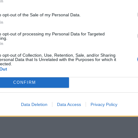
In
o opt-out of the Sale of my Personal Data.
In
to opt-out of processing my Personal Data for Targeted
ing.
In
o opt-out of Collection, Use, Retention, Sale, and/or Sharing
ersonal Data that Is Unrelated with the Purposes for which it
lected.
Out
CONFIRM
Data Deletion
Data Access
Privacy Policy