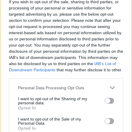
If you wish to opt-out of the sale, sharing to third parties, or
processing of your personal or sensitive information for
targeted advertising by us, please use the below opt-out
section to confirm your selection. Please note that after your
opt-out request is processed you may continue seeing
interest-based ads based on personal information utilized by
us or personal information disclosed to third parties prior to
your opt-out. You may separately opt-out of the further
Seguici su Google Discover
disclosure of your personal information by third parties on the
IAB’s list of downstream participants. This information may
Segui Libero Quotidiano su Google Discover
also be disclosed by us to third parties on the
IAB’s List of
Scegli Libero Quotidiano come fonte preferita
Downstream Participants
that may further disclose it to other
third parties.
SEZIONI
Personal Data Processing Opt Outs
I want to opt-out of the Sharing of my
SPETTACOLI
personal data.
Opted In
SCIENZA E TECH
I want to opt-out of the Sale of my
Personal Data.
Opted In