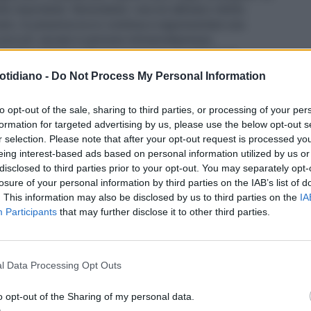
te importante. Nonostante i vaccini abbiano ridotto
i anni, lo pneumococco continua a rappresentare una
i piccoli, anziani e persone immunodepresse.
sidera infatti le infezioni pneumococciche tra le
ccino nei bambini sotto i cinque anni.
otidiano -
Do Not Process My Personal Information
i ulteriori studi clinici per verificare sicurezza ed
to opt-out of the sale, sharing to third parties, or processing of your per
 finora indicano una possibile nuova generazione di vaccini
formation for targeted advertising by us, please use the below opt-out s
invece di inseguire continuamente le mutazioni del batterio,
r selection. Please note that after your opt-out request is processed y
er colpirne i punti deboli comuni.
eing interest-based ads based on personal information utilized by us or
disclosed to third parties prior to your opt-out. You may separately opt-
losure of your personal information by third parties on the IAB’s list of
. This information may also be disclosed by us to third parties on the
IA
Participants
that may further disclose it to other third parties.
l Data Processing Opt Outs
o opt-out of the Sharing of my personal data.