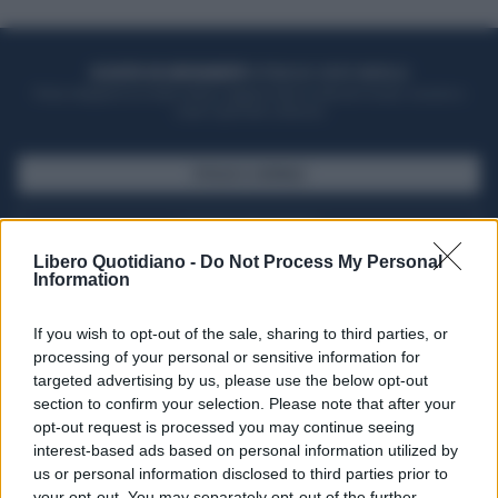
ACQUISTA UN ABBONAMENTO
OTTIENI DEI SUPER VANTAGGI
Potrai sfogliare la rivista online, leggere tutte le edizioni locali, ricevere a
casa il giornale cartaceo
SFOGLIA IL GIORNALE
ACQUISTA ABBONAMENTO
Libero Quotidiano -
Do Not Process My Personal
Information
If you wish to opt-out of the sale, sharing to third parties, or
processing of your personal or sensitive information for
targeted advertising by us, please use the below opt-out
section to confirm your selection. Please note that after your
opt-out request is processed you may continue seeing
interest-based ads based on personal information utilized by
us or personal information disclosed to third parties prior to
your opt-out. You may separately opt-out of the further