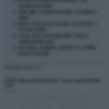
JUVE-INTER, ALESSANDRO BASTONI SCARAVENTA A TERRA
ZHEGROVA: RISSA IN CAMPO
2
JANNIK SINNER, "DOLCEMENTE OSSESSIONATO": CHI SI INCHINA AL
NUMERO 1
3
JUVENTUS, PAPERE-MICHELE DI GREGORIO E TIFOSI IN RIVOLTA: "IL
PIÙ SCARSO DI SEMPRE"
4
4 DI SERA, SENALDI AZZERA ANGELO BONELLI: "CON LUI AL
GOVERNO FARÀ MENO CALDO?"
5
FLAVIO COBOLLI, LA DRAMMATICA CONFESSIONE: "DA 3 SETTIMANE
NON RIESCO A RESPIRARE"
TI POTREBBERO INTERESSARE
TELEVISIONE
4 DI SERA, SENALDI AZZERA ANGELO BONELLI: "CON LUI AL GOVERNO FARÀ MENO
CALDO?"
Redazione