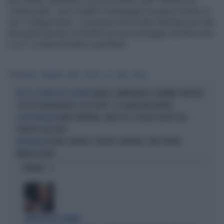
per Sottile. Mentana si trincera dietro quel "Sottile non
c'entra nulla", ma in realtà il messaggio è proprio diretto al
suo "collega Salvo". E pensare che è stato Mentana uno dei
principali sponsor di Sottile nel suo passaggio dal Biscione
a La7. La luna di miele è già finita?
Tag
ENRICO
MENTANA
SALVO
SOTTILE
LA7
LINEA
GIALLA
DANIELE COMPATANGELO, DRAMMA E MISTERO:
PIÙ DI 15 GIORNI DOPO LA MORTE
"GLI USA TRATTENGONO IL SUO CORPO". LA SALMA NON RIENTRA
ENRICO MENTANA, ADDIO LA7: LA FRASE DIETRO ALLO
LA RICOSTRUZIONE
STRAPPO CON CAIRO
IN ONDA, MELONI E L'INCUBO-QUIRINALE: UNA PUNTATA
L'ANTENNISTA
IMBARAZZANTE
OPINIONI
SINISTRA ALLO SBANDO