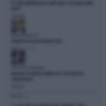
PD, PAOLO GENTILONI BOCCIA IL CAMPO LARGO: "ECCO PERCHÉ HANNO
FALLITO"
Politica
di
EURODEPUTATO DEL PD
ZINGARETTI USA L'IA PER ELOGIARE IL PAPA
Politica
di Fausto Carioti
DOPO IL GESTO VERGOGNOSO
MARCINELLE, FDI INCHIODA LANDINI E CGIL: "DISSOCIATEVI DAL
SINDACATO BELGA"
Politica
di
I PIÙ LETTI
1