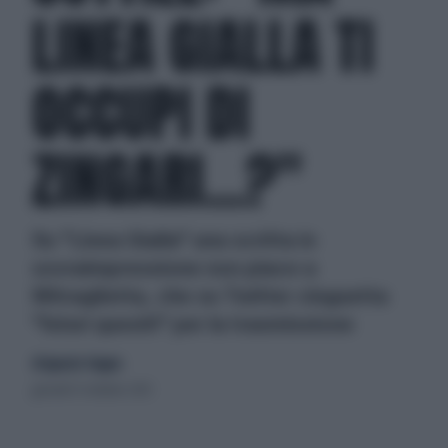
LINEA GIALLA TI
OCCUPI DI
ZINGARI...?"
Su "Linea Gialla" una scritta in
sovraimpressione non piace a
Mitraglietta, che su Twitter cinguetta
"futuri quesiti" per la trasmissione
di Ignazio Stagno
giovedì 31 ottobre 2013