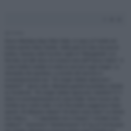
1' di lettura
Enrico Mentana dopo Miss Italia, in casa La7 mette nel
mirino anche Salvo Sottile. Dalle parti di Cairo tira aria di
bufera. Questa volta l'occhio vigile di "Mitraglietta" si è
fermato sul talk show di cronaca nera dell'"amico Salvo". A
Linea Gialla è andato in onda un servizio sugli zingari. La
domanda che spuntava a corredo del servizio in
sovraimpressione era: "Gli zingari italiani rapiscono i
bambini?". Apriti cielo. Mentana guarda la puntata e sbotta
su Facebook: "Gli zingari italiani rapiscono i bambini? E' il
titolo in sovrimpressione di Linea Gialla. Sono sicuro che
Sottile non c'entri nulla. A chi l'ha tradito suggerisco futuri
quesiti. Gli albanesi rubano? Gli ebrei sono avari? Le donne
son tutte p......? I napoletani non si lavano? I siciliani sono
mafiosi?". Insomma il "direttorissimo" di Tg La7 ne ha pure