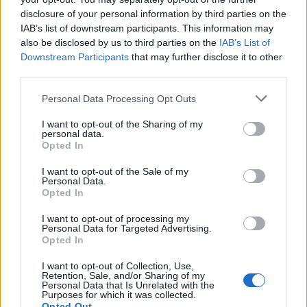
Seguici su Google Discover
disclosure of your personal information by third parties on the
IAB’s list of downstream participants. This information may
Segui Libero Quotidiano su Google Discover
also be disclosed by us to third parties on the
IAB’s List of
Scegli Libero Quotidiano come fonte preferita
Downstream Participants
that may further disclose it to other
third parties.
SEZIONI
Personal Data Processing Opt Outs
I want to opt-out of the Sharing of my
SPETTACOLI
personal data.
Opted In
SCIENZA E TECH
I want to opt-out of the Sale of my
Personal Data.
Opted In
ALTRO
I want to opt-out of processing my
Personal Data for Targeted Advertising.
Opted In
I want to opt-out of Collection, Use,
Retention, Sale, and/or Sharing of my
Personal Data that Is Unrelated with the
Purposes for which it was collected.
Libero Shopping
Contatti
Pubblicità
Cookie policy
Privacy policy
Opted Out