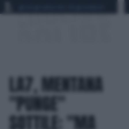
CEUTA
SCANDALO CONTE-COVID
CALCIOMERCATO
LA7, MENTANA
"PUNGE"
SOTTILE: "MA