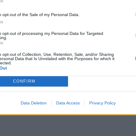
In
o opt-out of the Sale of my Personal Data.
In
to opt-out of processing my Personal Data for Targeted
ing.
In
o opt-out of Collection, Use, Retention, Sale, and/or Sharing
ersonal Data that Is Unrelated with the Purposes for which it
lected.
Out
CONFIRM
Data Deletion
Data Access
Privacy Policy