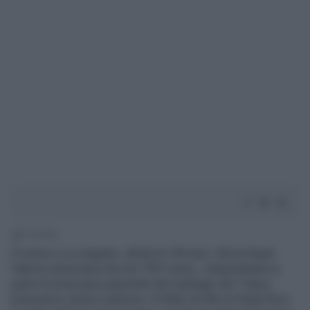
2' di lettura
È morta a Los Angeles, all'età di 100 anni, Gloria Stuart
l'attrice americana che nel 1997 aveva , interpretando la
parte di un'anziana superstite del naufragio del Titanic,
kolossal di James Cameron. Di fatto nel film la Stuart fece