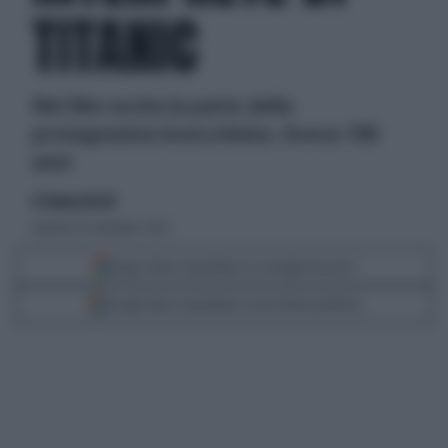
TITANIC
Nel film recita la parte della
protagonista invecchiata. Aveva 100
anni
di Tatiana Necchi
martedì 28 settembre 2010
Segui Libero Quotidiano su Google Discover
Scegli Libero Quotidiano come fonte preferita