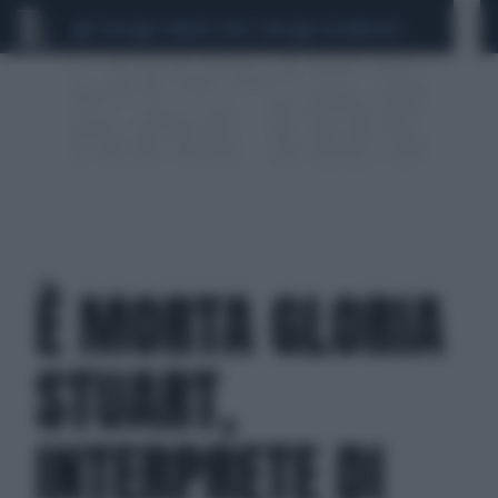
CEUTA
SCANDALO CONTE-COVID
CALCIOMERCATO
È MORTA GLORIA
STUART,
INTERPRETE DI