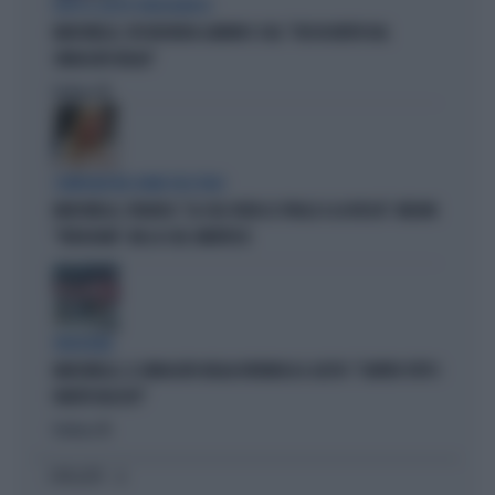
DOPO IL GESTO VERGOGNOSO
MARCINELLE, FDI INCHIODA LANDINI E CGIL: "DISSOCIATEVI DAL
SINDACATO BELGA"
Politica
di
COMPAGNI NEL NOME DELL'ODIO
MARCINELLE, FIDANZA: "LA CGIL VOLTA LE SPALLE A LA RUSSA". MELONI:
"VERGOGNA". MA LA CGIL SMENTISCE
VERGOGNA
MARCINELLE, IL SINDACATO BELGA RIVENDICA IL GESTO: "CONTRO TUTTI I
PARTITI FASCISTI"
Politica
di
I PIÙ LETTI