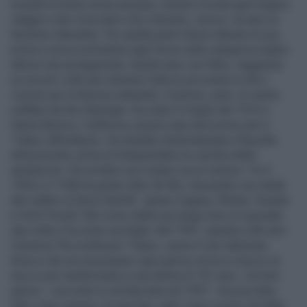
la parte di Rose ormai anziana, mentre ricorda quel tragico
viaggio a dei ricercatori che volevano, invece, trovare un
favoloso diamante. Per quella parte Gloria ottenne la sua
prima e unica nomination agli Oscar nella categoria miglior
attrice non protagonista. Quella sera, tra l’altro, raggiunse
un record: a 86 anni divenne l'attrice più avanti in età a
correre per la famosa statuetta. Il premio, però, le venne
soffiato da Kim Basinger. Era nata il 4 luglio del 1910 a
Santa Monica, California, proprio due anni prima che il
Titanic affondasse. Ha studiato drammaturgia e filosofia
all'università, prima di intraprendere la carriera dello
spettacolo. Ha recitato sia a teatro sia al cinema. Tra il
1932 e il 1946 ha girato oltre 46 film, lavorando con stelle
del calibro di Boris Karloff, James Cagney, Shirley Temple
e Dick Powell. Nel corso della sua lunga vita si è sposata
due volte e ha avuto una figlia. Nel 1997, quando a 86 anni
Cameron l’ha scelta per Titanic, aveva il viso talmente
fresco che era necessario ogni giorno un'ora e mezzo di
trucco per trasformarla in una donna di 101 anni. «Un bel
giorno – raccontò in un'intervista nel 1997 - bruciai tutto,
tutti i miei copioni, le mie foto, tutti i miei ricordi. Ho fatto