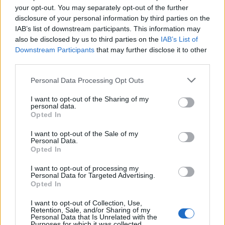
your opt-out. You may separately opt-out of the further
Seguici su Google Discover
disclosure of your personal information by third parties on the
IAB’s list of downstream participants. This information may
Segui Libero Quotidiano su Google Discover
also be disclosed by us to third parties on the
IAB’s List of
Scegli Libero Quotidiano come fonte preferita
Downstream Participants
that may further disclose it to other
third parties.
SEZIONI
Personal Data Processing Opt Outs
I want to opt-out of the Sharing of my
SPETTACOLI
personal data.
Opted In
SCIENZA E TECH
I want to opt-out of the Sale of my
Personal Data.
Opted In
ALTRO
I want to opt-out of processing my
Personal Data for Targeted Advertising.
Opted In
I want to opt-out of Collection, Use,
Retention, Sale, and/or Sharing of my
Personal Data that Is Unrelated with the
Purposes for which it was collected.