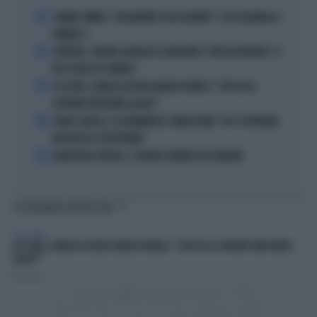
1
JANNIK SINNER, "DOLCEMENTE OSSESSIONATO": CHI SI INCHINA AL
NUMERO 1
2
JUVENTUS, PAPERE-MICHELE DI GREGORIO E TIFOSI IN RIVOLTA: "IL
PIÙ SCARSO DI SEMPRE"
3
4 DI SERA, SENALDI AZZERA ANGELO BONELLI: "CON LUI AL
GOVERNO FARÀ MENO CALDO?"
4
FLAVIO COBOLLI, LA DRAMMATICA CONFESSIONE: "DA 3 SETTIMANE
NON RIESCO A RESPIRARE"
5
BADIASHILE-NAPOLI, SI TRATTA. ROMERO VA A MADRID
TI POTREBBERO INTERESSARE
TELEVISIONE
4 DI SERA, SENALDI AZZERA ANGELO BONELLI: "CON LUI AL GOVERNO FARÀ MENO
CALDO?"
Redazione