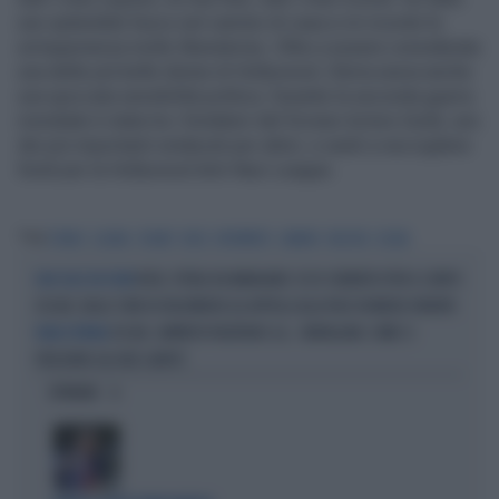
uno splendido fuoco nel camino di casa e mi ricordo fu
un'esperienza molto liberatoria». Oltre a essere considerata
una delle più belle donne di Hollywood, Gloria aveva anche
una spiccata sensibilità politica. Durante la seconda guerra
mondiale è stata tra i fondatori del Screen Actors Guild, uno
dei più importanti sindacati per attori, e aiutò a raccogliere
fondi per la Hollywood Anti-Nazi League.
Tag
TITANIC
GLORIA
STUART
ROSE
INTERPRETE
CAMERO
REGISTA
OSCAR
ROSE, PETALI DA MANGIARE: ECCO I BENEFICI PER IL CORPO
NON SOLO UN FIORE
OSCAR, DALLE STAR DI HOLLYWOOD GLI APPELLI ALLA PACE IN MEDIO ORIENTE
OSCAR, GWYNETH PALTROW E LA... FARFALLINA: COME SI
ROBA ESTREMA
PRESENTA SUL RED CARPET
OPINIONI