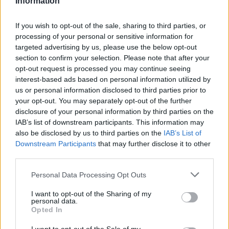
Information
If you wish to opt-out of the sale, sharing to third parties, or
processing of your personal or sensitive information for
targeted advertising by us, please use the below opt-out
section to confirm your selection. Please note that after your
opt-out request is processed you may continue seeing
interest-based ads based on personal information utilized by
us or personal information disclosed to third parties prior to
your opt-out. You may separately opt-out of the further
Seguici su Google Discover
disclosure of your personal information by third parties on the
IAB’s list of downstream participants. This information may
Segui Libero Quotidiano su Google Discover
also be disclosed by us to third parties on the
IAB’s List of
Scegli Libero Quotidiano come fonte preferita
Downstream Participants
that may further disclose it to other
third parties.
SEZIONI
Personal Data Processing Opt Outs
I want to opt-out of the Sharing of my
SPETTACOLI
personal data.
Opted In
SCIENZA E TECH