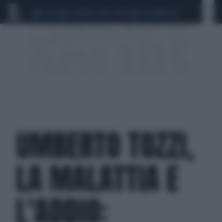
CEUTA
SCANDALO CONTE-COVID
CALCIOMERCATO
UMBERTO TOZZI,
LA MALATTIA E
L'ADDIO: