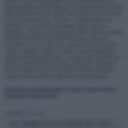
Umberto Tozzi torna a Parigi, la sua città portafortuna, e
dalla splendida sala dell’Olympia, la più antica sala concerti
della capitale francese, annuncia al mondo l’avvio di quello
che dovrà essere il suo “final tour”. L’ultima Notte rosa
prenderà il via il prossimo 20 giugno dalle Terme di
Caracalla, a Roma, e si protrarrà per trenta date fino alla fine
del 2025 attraverso tre continenti (Europa, America e
Oceania), con Tozzi che, però, spera ancora di toccarne
cinque. È dunque, di fatto, un addio a data da destinarsi,
quello dell’artista piemontese. «Io spero che Umberto non
smetta, vorrei sentirlo ancora per cento anni. Piuttosto lo
faccio cantare a casa mia», ha detto Giuliano Sangiorgi,
ospite a sorpresa della conferenza stampa parigina.
Registrati qui gratuitamente a Libero e leggi l'articolo
integrale di Daniele Priori
Tag
UMBERTO TOZZI
GLORIA
UMBERTO TOZZI, CALA IL SIPARIO (MA PRIMA 12 CONCERTI)
STELLA... STAVA