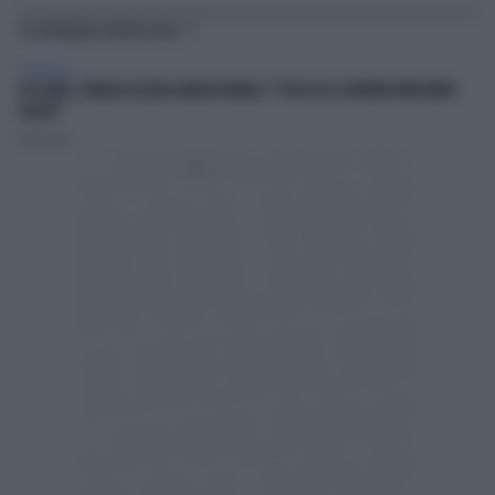
TI POTREBBERO INTERESSARE
TELEVISIONE
4 DI SERA, SENALDI AZZERA ANGELO BONELLI: "CON LUI AL GOVERNO FARÀ MENO
CALDO?"
Redazione