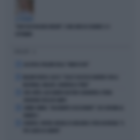
LA PREMIER
"DOVE VA IN VACANZA MELONI". E UNA DATA DA SEGNARE: IL 4
SETTEMBRE
I PIÙ LETTI
1
ALL’ASTA IL PALLONE DELLA “MANO DI DIO”
2
MALDINI VUOTA IL SACCO: "COSA È SUCCESSO DAVVERO CON LA
NAZIONALE, MALAGÒ, GUARDIOLA E PIRLO"
3
JUVE-INTER, ALESSANDRO BASTONI SCARAVENTA A TERRA
ZHEGROVA: RISSA IN CAMPO
4
JANNIK SINNER, "DOLCEMENTE OSSESSIONATO": CHI SI INCHINA AL
NUMERO 1
5
JUVENTUS, PAPERE-MICHELE DI GREGORIO E TIFOSI IN RIVOLTA: "IL
PIÙ SCARSO DI SEMPRE"