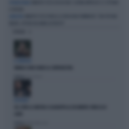
UMBERTO TOZZI DA RECORD: L'ULTIMA IMPRESA? IL 5 OTTOBRE
INTRAMONTABILE
A VERONA
UMBERTO TOZZI RIVELA LA VERGOGNA FEMMINISTA: "ERA PER MIA
AMARCORD
MADRE, EPPURE MI HANNO DISTRUTTO"
OPINIONI
IL GENERALE
VANNACCI NON CHIUDE AL CENTRODESTRA
Politica
di Elisa Calessi
DISPERATI
SUL COVID LA SINISTRA SI AGGRAPPA AL DOCUMENTO-PATACCA DI
CONTE
Politica
di Andrea Muzzolon