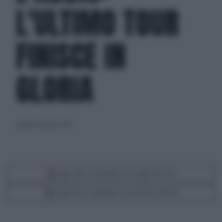
L'ULTIMO TOUR
FINISCE IN
GLORIA
sabato 16 marzo 2024
Segui Libero Quotidiano su Google Discover
Scegli Libero Quotidiano come fonte preferita