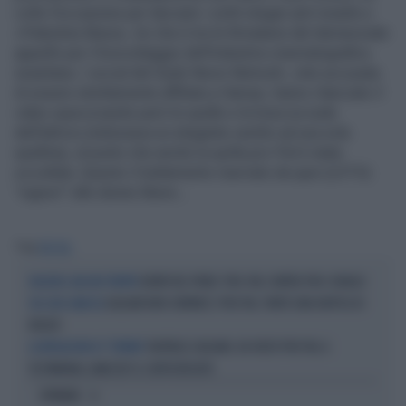
colto l’occasione per lanciare i soliti slogan anti Israele e
«Palestina libera», lei che è tra le firmatarie del demenziale
appello per il boicottaggio dell’industria cinematografica
israeliana. I social del Quds News Network, rete accusata
di essere strettamente affiliata a Hamas, hanno rilanciato il
video opacizzando però le spalle e le braccia nude
dell’attrice (indossava un elegante vestito ad una sola
spallina), al punto che anche la spilla pro-Pal è stata
occultata. Questo il trattamento riservato da quei (LOTO)
“signori” alle donne libere...
Tag
PRO PAL
DERBY DEL PRIDE: PRO-PAL CONTRO PRO-ISRAELE
INCLUSIVI, MA NON TROPPO
GIULIANI NON CONVINCE I PRO PAL: PARTE UNA RAFFICA DI
SUL CASO LAVAZZA
INSULTI
RAFFAELE GIULIANI, DA VOLTO PRO PAL A
LA RIVELAZIONE DI "ESPERIA"
TESTIMONIAL LAVAZZA? IL CORTOCIRCUITO
OPINIONI