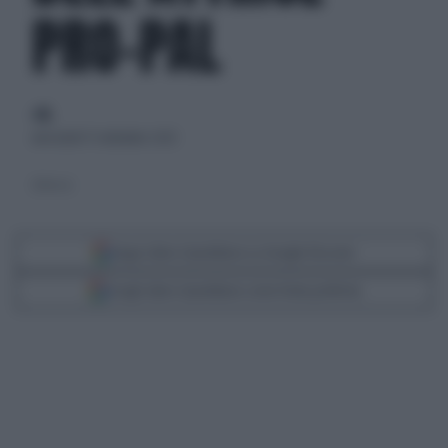
PRO-PAL
di
mercoledì 17 settembre 2025
(Video x)
Segui Libero Quotidiano su Google Discover
Scegli Libero Quotidiano come fonte preferita