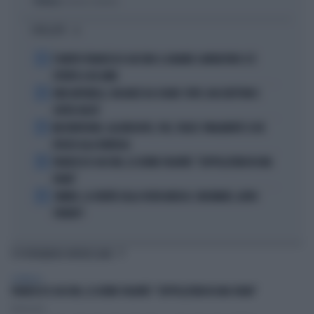
Politica
di Lorenzo Cafarchio
I PIÙ LETTI
1
È MORTO FRANCESCO GUCCINI: IL GRANDE CANTAUTORE SI È
SPENTO A 86 ANNI
2
KIMI ANTONELLI, VACANZE DA SOGNO: TUFFI, RACCHETTONI E
SUPER-YACHT
3
MASTANTUONO, ALAJBEGOVIC, PAZ, YILDIZ: FINALMENTE SI DÀ
SPAZIO ALLA FANTASIA
4
FRANCESCO GUCCINI, LE ULTIME VOLONTÀ: "SEPPELLITEMI IN UNA
VIGNA"
5
SINNER, LA VERITÀ SULLA VISITA MEDICA: CINCINNATI, ALTRO
FORFAIT?
TI POTREBBERO INTERESSARE
SPETTACOLI
FRANCESCO GUCCINI, LE ULTIME VOLONTÀ: "SEPPELLITEMI IN UNA VIGNA"
Redazione