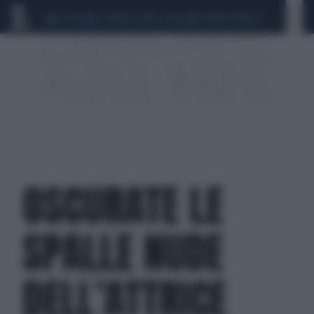
CEUTA
SCANDALO CONTE-COVID
SIGFRIDO RANUCCI
OSCURATE LE
SPALLE NUDE
DELL’ATTRICE