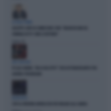
LA FUGA È FINITA
GIUSEPPE CONTE IN COMMISSIONE COVID: "MELONI MI DAVA DEL
CRIMINALE IN TV? COME LE RISPONDO"
Politica
di
AGLI SGOCCIOLI
PD ALLO SBANDO, "MA LO HAI LETTO?": RISSA IN TRANSATLANTICO TRA
GUERINI E PROVENZANO
DELIRI ROSSI
STOP AL PATENTINO ANTIFASCISTA PER PARLARE ALLA CAMERA