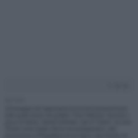
1' di lettura
Un’immagine che rappresenta un piccolo promemoria per
tutte quelle donne che gridano “Free Palestine” facendo il
gioco di Hamas. Hannah Einbinder, star di “Hacks”, ha vinto
l’Emmy come miglior attrice non protagonista e, alla
premiazione a Philadelphia (al suo fianco Jean Smart), ha