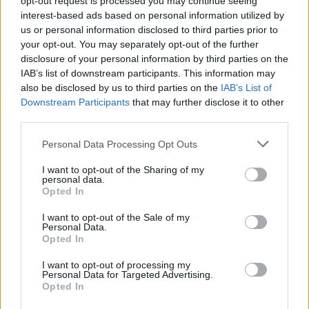
opt-out request is processed you may continue seeing
interest-based ads based on personal information utilized by
us or personal information disclosed to third parties prior to
your opt-out. You may separately opt-out of the further
Seguici su Google Discover
disclosure of your personal information by third parties on the
IAB’s list of downstream participants. This information may
Segui Libero Quotidiano su Google Discover
also be disclosed by us to third parties on the
IAB’s List of
Scegli Libero Quotidiano come fonte preferita
Downstream Participants
that may further disclose it to other
third parties.
SEZIONI
Personal Data Processing Opt Outs
I want to opt-out of the Sharing of my
SPETTACOLI
personal data.
Opted In
SCIENZA E TECH
I want to opt-out of the Sale of my
Personal Data.
Opted In
ALTRO
I want to opt-out of processing my
Personal Data for Targeted Advertising.
Opted In