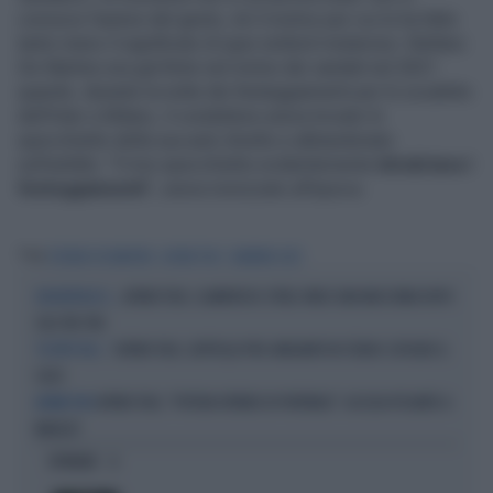
conosce l'autore del gesto, nè il motivo per cui lo ha fatto
tanto meno il significato di quei simboli misteriosi. Stefano
De Martino era già finito nel mirino dei vandali nel 2021
quando, durante la notte dei festeggiamenti per lo scudetto
dell’Inter a Milano, il conduttore aveva trovato lo
specchietto della sua auto divelto e abbandonato
sull’asfalto. "Il mio specchietto evidentemente
intralciava i
festeggiamenti
", aveva ironizzato all'epoca.
Tag
STEFANO DE MARTINO
AFFARI TUOI
SANREMO 2027
AFFARI TUOI, CLAMOROSO: ETHEL VINCE UNA MACCHINA DOPO
CHE BOTTA DI C...
SOLI TRE TIRI
AFFARI TUOI, L'APPELLO PRO-MIGRANTI IN STUDIO: ESPLODE IL
"A TUTTI VOI..."
CASO
AFFARI TUOI, "POTEVA EVITARE DI PORTARLO": ACCUSA PESANTE A
AFFARI TUOI
MARGOT
OPINIONI