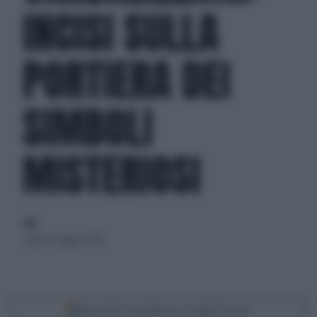
INCISI SULLA
PORTIERA DEI
SIMBOLI
MISTERIOSI
di
venerdì 1 maggio 2026
Segui Libero Quotidiano su Google Discover