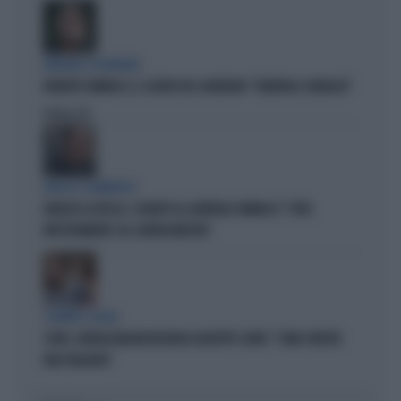
BORDATE SU BORDATE
ROBERTO VANNACCI, IL SILURO DEL GUARDIAN: "GENERALE CANAGLIA"
Politica
di
ATTACCO CLAMOROSO
IGNAZIO LA RUSSA, SCHIAFFO AL GENERALE VANNACCI: "VOTA
RIPETUTAMENTE COL CENTROSINISTRA"
SCONTRO-SOCIAL
COVID, GIORGIA MELONI INCHIODA GIUSEPPE CONTE: "COME SFRUTTA
UNA TRAGEDIA"