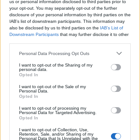
us or personal information disclosed to third parties prior to
your opt-out. You may separately opt-out of the further
Seguici su Google Discover
disclosure of your personal information by third parties on the
IAB’s list of downstream participants. This information may
Segui Libero Quotidiano su Google Discover
also be disclosed by us to third parties on the
IAB’s List of
Scegli Libero Quotidiano come fonte preferita
Downstream Participants
that may further disclose it to other
third parties.
SEZIONI
Personal Data Processing Opt Outs
I want to opt-out of the Sharing of my
SPETTACOLI
personal data.
Opted In
SCIENZA E TECH
I want to opt-out of the Sale of my
Personal Data.
Opted In
ALTRO
I want to opt-out of processing my
Personal Data for Targeted Advertising.
Opted In
I want to opt-out of Collection, Use,
Retention, Sale, and/or Sharing of my
Personal Data that Is Unrelated with the