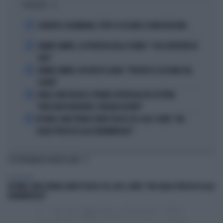
I PIÙ LETTI
1
JUVENTUS COLOMBIANA, TUTTO SU LUCUMI: LE INDISCREZIONI
2
JANNIK SINNER, LA PROFEZIA DELLA STUBBS: "CHI LO METTERÀ IN
CRISI"
3
JANNIK SINNER, UN GROSSO GUAIO: "PERCHÉ LO CACCIANO DAL
CASINÒ"
4
CARLO CONTI RICEVE IL PREMIO SPETTACOLO DEL FESTIVAL
"ORIZZONTI DIFFERENTI, PENSIERI DISTINTI"
5
IN ONDA, MULÈ FRENA SUBITO TELESE SUL CASO-CONTE: "MA
QUALE PROCESSO ALLA NORIMBERGA?!"
TI POTREBBERO INTERESSARE
TELEVISIONE
IN ONDA, MULÈ FRENA SUBITO TELESE SUL CASO-CONTE: "MA QUALE PROCESSO ALLA
NORIMBERGA?!"