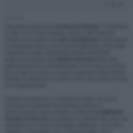
1' di lettura
Una brutta sospresa per
Stefano De Martino
. Il conduttore
di
Affari Tuoi
e nuovo direttore artistico del Festival di
Sanremo ha trovato la sua
auto vandalizzata
. Come riporta
il settimanale
Nuovo
, che ha anche pubblicato la foto della
macchina rovinata, sulla portiera destra della Smart
qualcuno ha lasciato dei
simboli misteriosi
oltre a dei
graffi profondi incisi probabilmente con un mazzo di chiavi
per rovinare la vernice e scavare la superficie della lamiera.
Stefano De Martino ha scoperto il tutto dopo essere tornato
da un appuntamento.
Qualche settimana fa, il conduttore di
Affari Tuoi
aveva
raccontato un episodio decisamente diverso. In
quell'occasione aveva mostrato ai follower
un bigliettino
lasciato da due fan
sul parabrezza. Questa volta, però, ad
aspettarlo non c’era un messaggio affettuoso, ma un atto
vandalico. Al momento non si sa ancora nulla: non si