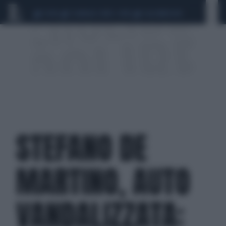
CEUTA
SCANDALO CONTE-COVID
CALCIOMERCATO
STEFANO DE
MARTINO, AUTO
VANDALIZZATA: