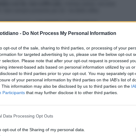
iata con lui, non soffro più,
il tempo passa, ora sono
. Sarò sempre presente per lui", ha detto infine.
NA TATANGELO E LA DRAMMATICA CONFESSIONE SU
NO ANDATA CONTRO TUTTI", CIÒ CHE NON AVEVA MAI
otidiano -
Do Not Process My Personal Information
mo nella puntata dell'1 maggio l'attesissima Anna Tatangelo.
to opt-out of the sale, sharing to third parties, or processing of your per
lotto di Silvia T...
formation for targeted advertising by us, please use the below opt-out s
r selection. Please note that after your opt-out request is processed y
eing interest-based ads based on personal information utilized by us or
disclosed to third parties prior to your opt-out. You may separately opt-
losure of your personal information by third parties on the IAB’s list of
. This information may also be disclosed by us to third parties on the
IA
Participants
that may further disclose it to other third parties.
l Data Processing Opt Outs
o opt-out of the Sharing of my personal data.