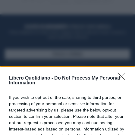
ACQUISTA UN ABBONAMENTO
OTTIENI DEI SUPER VANTAGGI
Potrai sfogliare la rivista online, leggere tutte le edizioni locali, ricevere a
casa il giornale cartaceo
SFOGLIA IL GIORNALE
ACQUISTA ABBONAMENTO
Libero Quotidiano -
Do Not Process My Personal
Information
If you wish to opt-out of the sale, sharing to third parties, or
processing of your personal or sensitive information for
targeted advertising by us, please use the below opt-out
section to confirm your selection. Please note that after your
opt-out request is processed you may continue seeing
interest-based ads based on personal information utilized by