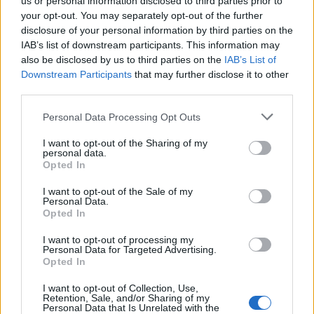
us or personal information disclosed to third parties prior to
your opt-out. You may separately opt-out of the further
Seguici su Google Discover
disclosure of your personal information by third parties on the
IAB’s list of downstream participants. This information may
Segui Libero Quotidiano su Google Discover
also be disclosed by us to third parties on the
IAB’s List of
Scegli Libero Quotidiano come fonte preferita
Downstream Participants
that may further disclose it to other
third parties.
SEZIONI
Personal Data Processing Opt Outs
I want to opt-out of the Sharing of my
SPETTACOLI
personal data.
Opted In
SCIENZA E TECH
I want to opt-out of the Sale of my
Personal Data.
Opted In
ALTRO
I want to opt-out of processing my
Personal Data for Targeted Advertising.
Opted In
I want to opt-out of Collection, Use,
Retention, Sale, and/or Sharing of my
Personal Data that Is Unrelated with the