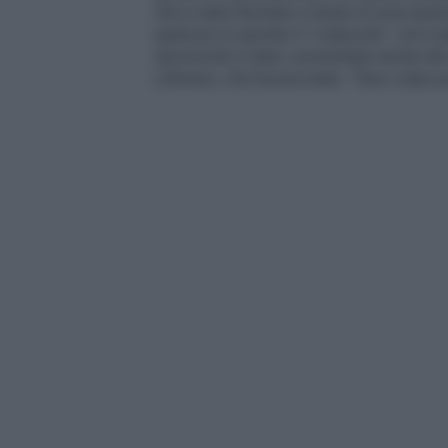
che è stato fischiato e lavato di urina dur
qualcuno lo sprinter è "colpevole", ed è st
riprovevole è stato commentato anche da
Lefevere, che ha precisato: "Duro colpo pe