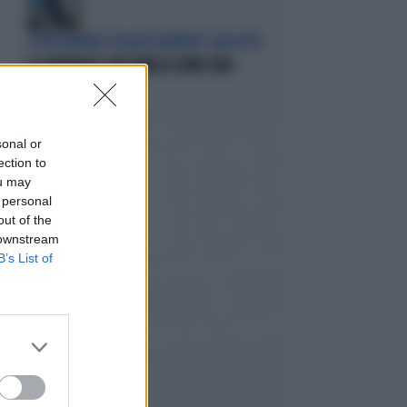
L'EDITORIALE DI ALESSANDRO SALLUSTI
IL GENERALE CHE PARLA COME UNA
SIBILLA
Politica
di Alessandro Sallusti
sonal or
ection to
ou may
 personal
out of the
 downstream
B’s List of