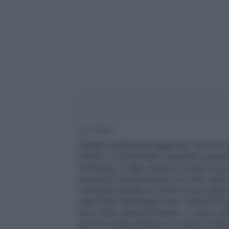
1' di lettura
Durante l'undicesima tappa del Tour de Fr
Michel, il ciclista Mark Cavendish, pistar
Quickstep, è stato centrato in pieno da una
secondo la testimonianza di un altro atleta
Cavendish sarebbe al centro di una polemica
Saint-Malo nella tappa di ieri, martedì 9 
terra. Sulla caduta di Veelers, si sono sc
giuria non abbia attribuito la colpa al bri