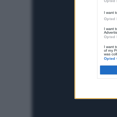
Opted 
I want t
Opted 
I want 
Advertis
Opted 
I want t
of my P
was col
Opted 