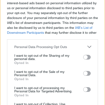
interest-based ads based on personal information utilized by
us or personal information disclosed to third parties prior to
your opt-out. You may separately opt-out of the further
Seguici su Google Discover
disclosure of your personal information by third parties on the
IAB’s list of downstream participants. This information may
Segui Libero Quotidiano su Google Discover
also be disclosed by us to third parties on the
IAB’s List of
Scegli Libero Quotidiano come fonte preferita
Downstream Participants
that may further disclose it to other
third parties.
SEZIONI
Personal Data Processing Opt Outs
I want to opt-out of the Sharing of my
SPETTACOLI
personal data.
Opted In
SCIENZA E TECH
I want to opt-out of the Sale of my
Personal Data.
Opted In
ALTRO
I want to opt-out of processing my
Personal Data for Targeted Advertising.
Opted In
I want to opt-out of Collection, Use,