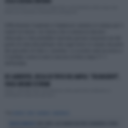
COSA SCATENA L'INFERNO
Juventus-Inter e un finale di Coppa Italia contraddistinto dalla mega rissa
finale con Cuadrado e Handanovic protagonist...
Difficilmente Cuadrado e Hadanovic saranno in campo per il
match di ritorno. Un ritorno che si annuncia davvero
infuocato e che potrebbe riservare grosse sorprese sia dal
punto di vista disciplinare che sugli umori in campo da parte
dei giocatori di Inter e Juventus. Lo scontro sarà accesso e
il risultato come è noto è ancora in bilico dopo l'1-1
dell'andata.
DE LAURENTIIS, RISSA COI TIFOSI DEL NAPOLI: "DELINQUENTI",
VUOLE MISURE ESTREME
Napoli, città delle mille contraddizioni nella quale tutto è bellissimo o
bruttissimo e dove non sai mai s...
Tag
JUVENTUS
INTER
CUADRADO
HANDANOVIC
JUVE-INTER, ALESSANDRO BASTONI SCARAVENTA A TERRA
NEANCHE AMMONITO