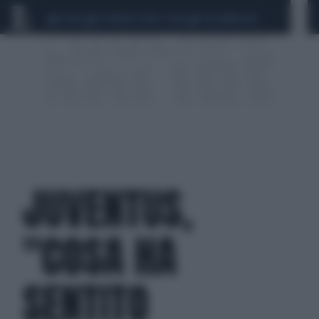
CEUTA
SCANDALO CONTE-COVID
CALCIOMERCATO
JUVENTUS,
"COSA HA
SENTITO