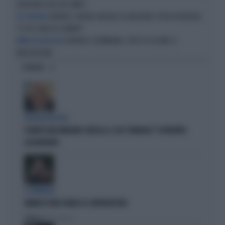
ZHEGROVA: RISSA IN CAMPO
JUVENTUS, PAPERE-MICHELE DI GREGORIO E TIFOSI IN RIVOLTA:
SOS PORTIERE
"IL PIÙ SCARSO DI SEMPRE"
JUVENTUS COLOMBIANA, TUTTO SU LUCUMI: LE
ARRIVA DAL BOLOGNA
INDISCREZIONI
OPINIONI
POLITICA IN LUTTO
È MORTO MASSIMILIANO CENCELLI: IL SUO "MANUALE" È DIVENTATO
LEGGENDARIO
IL GENERALE
VANNACCI NON CHIUDE AL CENTRODESTRA
Politica
di Elisa Calessi