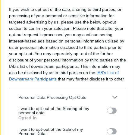
If you wish to opt-out of the sale, sharing to third parties, or
processing of your personal or sensitive information for
targeted advertising by us, please use the below opt-out
section to confirm your selection. Please note that after your
opt-out request is processed you may continue seeing
interest-based ads based on personal information utilized by
us or personal information disclosed to third parties prior to
your opt-out. You may separately opt-out of the further
Seguici su Google Discover
disclosure of your personal information by third parties on the
IAB’s list of downstream participants. This information may
Segui Libero Quotidiano su Google Discover
also be disclosed by us to third parties on the
IAB’s List of
Scegli Libero Quotidiano come fonte preferita
Downstream Participants
that may further disclose it to other
third parties.
SEZIONI
Personal Data Processing Opt Outs
I want to opt-out of the Sharing of my
SPETTACOLI
personal data.
Opted In
SCIENZA E TECH
I want to opt-out of the Sale of my
Personal Data.