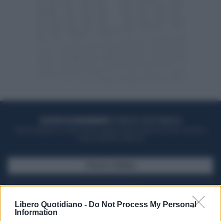
ACQUISTA UN ABBONAMENTO
OTTIENI DEI SUPER VANTAGGI
Potrai sfogliare la rivista online, leggere tutte le edizioni locali, ricevere a
casa il giornale cartaceo
SFOGLIA IL GIORNALE
ACQUISTA ABBONAMENTO
Libero Quotidiano -
Do Not Process My Personal
Information