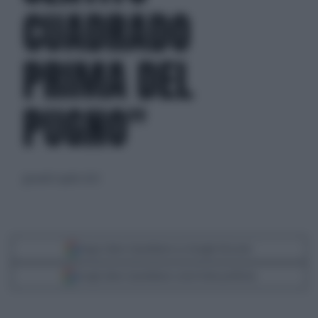
CUADRADO
PRIMA DEL
PUGNO"
giovedì 6 aprile 2023
Segui Libero Quotidiano su Google Discover
Scegli Libero Quotidiano come fonte preferita