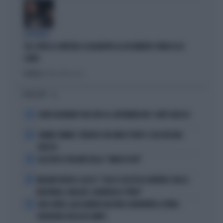
DISPERATI
SUL COVID LA SINISTRA SI AGGRAPPA AL DOCUMENTO-PATACCA DI
CONTE
Politica
di Andrea Muzzolon
I PIÙ LETTI
1
JOHN GOODMAN? BECCATO AL SUPERMERCATO: COM'È ADESSO
2
JANNIK SINNER, TERAPIA CON ONDE D'URTO: COSA RISCHIA
ADESSO
3
ALL’ASTA IL PALLONE DELLA “MANO DI DIO”
4
MALDINI VUOTA IL SACCO: "COSA È SUCCESSO DAVVERO CON LA
NAZIONALE, MALAGÒ, GUARDIOLA E PIRLO"
5
JUVE-INTER, ALESSANDRO BASTONI SCARAVENTA A TERRA
ZHEGROVA: RISSA IN CAMPO