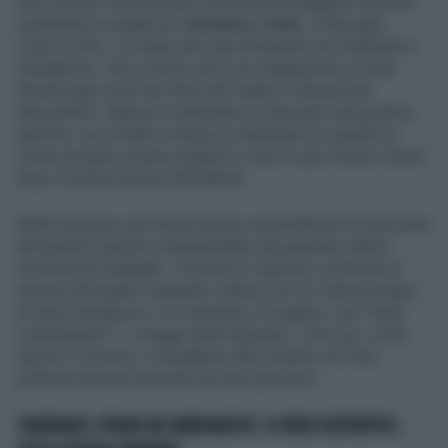
Uno scontro violentissimo che ha accompagnato la prima
semifinale di andata tra
Juventus
e
Inter
. A fine gara,
come è noto, c'è stata una rissa fortissima tra Cuadrado e
Handanovic. Uno scontro che è poi degenerato in rissa
davanti agli occhi dei tifosi allo stadio e davanti alle
telecamere. Adesso si attendono le decisioni del giudice
sportivo, ma di fatto comincia a delinearsi un quadro su
come possano essere andate le cose in quei minuti roventi
dopo il triplice fischio dell'arbitro.
Dalla relazione che dovrà essere esaminata per le decisioni
del giudice sportivo emergerebbe una pesante offesa
ricevuta da Cuadrado. "Iniziava un vigoroso confronto al
termine del quale Cuadrado colpiva con un violento pugno
al volto Handanovic. Si scatenava, di seguito, una “mass
confrontation”", si legge nella relazione. I toni poi, come
riporta il Corriere, si sarebbero fatti violenti con frasi
piuttosto pesanti da parte dei due giocatori.
CUADRADO, PUGNO AD HANDANOVIC: IL VIDEO DEFINITIVO,