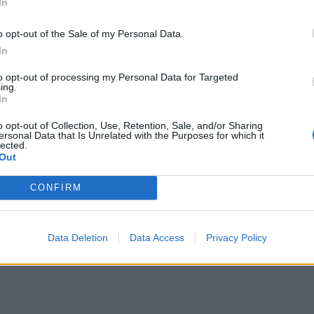
In
o opt-out of the Sale of my Personal Data.
In
to opt-out of processing my Personal Data for Targeted
ing.
In
o opt-out of Collection, Use, Retention, Sale, and/or Sharing
ersonal Data that Is Unrelated with the Purposes for which it
lected.
Out
CONFIRM
Data Deletion
Data Access
Privacy Policy