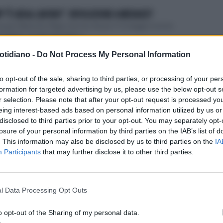
PI "È GIÀ AL LAVORO". RIVOLUZIONE A MEDIASET
per Maria De Filippi che ha chiuso il 15 maggio scorso
 di Amici. La stacanovista c...
otidiano -
Do Not Process My Personal Information
to opt-out of the sale, sharing to third parties, or processing of your per
formation for targeted advertising by us, please use the below opt-out s
r selection. Please note that after your opt-out request is processed y
eing interest-based ads based on personal information utilized by us or
disclosed to third parties prior to your opt-out. You may separately opt-
losure of your personal information by third parties on the IAB’s list of
. This information may also be disclosed by us to third parties on the
IA
Participants
that may further disclose it to other third parties.
l Data Processing Opt Outs
o opt-out of the Sharing of my personal data.