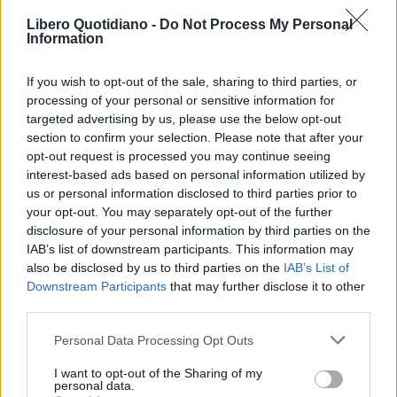
ACQUISTA ABBONAMENTO
Libero Quotidiano -
Do Not Process My Personal
Information
If you wish to opt-out of the sale, sharing to third parties, or
processing of your personal or sensitive information for
targeted advertising by us, please use the below opt-out
section to confirm your selection. Please note that after your
opt-out request is processed you may continue seeing
interest-based ads based on personal information utilized by
us or personal information disclosed to third parties prior to
your opt-out. You may separately opt-out of the further
Seguici su Google Discover
disclosure of your personal information by third parties on the
IAB’s list of downstream participants. This information may
Segui Libero Quotidiano su Google Discover
also be disclosed by us to third parties on the
IAB’s List of
Scegli Libero Quotidiano come fonte preferita
Downstream Participants
that may further disclose it to other
third parties.
SEZIONI
Personal Data Processing Opt Outs
I want to opt-out of the Sharing of my
SPETTACOLI
personal data.