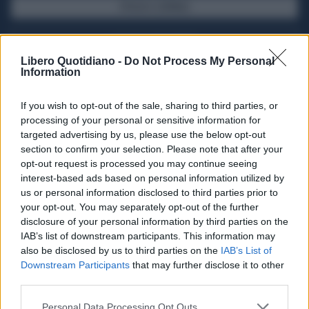
SFOGLIA IL GIORNALE
ACQUISTA ABBONAMENTO
Libero Quotidiano -
Do Not Process My Personal
Information
If you wish to opt-out of the sale, sharing to third parties, or
processing of your personal or sensitive information for
targeted advertising by us, please use the below opt-out
section to confirm your selection. Please note that after your
opt-out request is processed you may continue seeing
interest-based ads based on personal information utilized by
us or personal information disclosed to third parties prior to
your opt-out. You may separately opt-out of the further
Seguici su Google Discover
disclosure of your personal information by third parties on the
IAB’s list of downstream participants. This information may
Segui Libero Quotidiano su Google Discover
also be disclosed by us to third parties on the
IAB’s List of
Scegli Libero Quotidiano come fonte preferita
Downstream Participants
that may further disclose it to other
third parties.
SEZIONI
Personal Data Processing Opt Outs