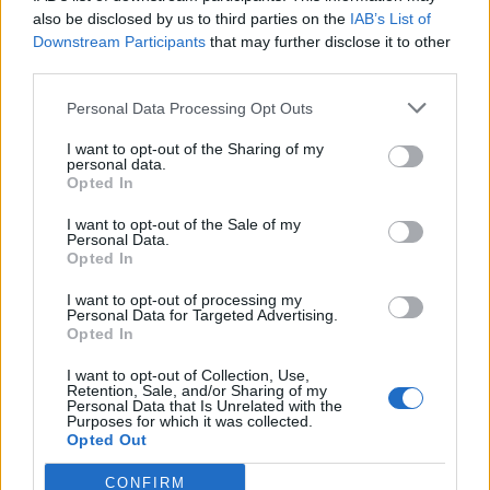
also be disclosed by us to third parties on the
IAB’s List of
Scegli Libero Quotidiano come fonte preferita
Downstream Participants
that may further disclose it to other
third parties.
SEZIONI
Personal Data Processing Opt Outs
I want to opt-out of the Sharing of my
SPETTACOLI
personal data.
Opted In
SCIENZA E TECH
I want to opt-out of the Sale of my
Personal Data.
Opted In
ALTRO
I want to opt-out of processing my
Personal Data for Targeted Advertising.
Opted In
I want to opt-out of Collection, Use,
Retention, Sale, and/or Sharing of my
Personal Data that Is Unrelated with the
Purposes for which it was collected.
Libero Shopping
Contatti
Pubblicità
Cookie policy
Privacy policy
Opted Out
Condizioni generali
Modello 231
Assistenza
Preferenze Privacy
CONFIRM