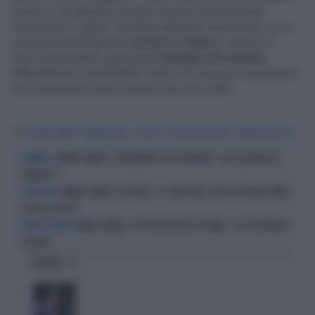
chimica, ma abbiamo sempre messo al primo posto
l'interesse di Jannik. Nel team abbiamo ruoli diversi: io mi
occupo più dell'aspetto
tecnico e tattico
, mentre lui
è più responsabile della parte
mentale ed emotiva
.
Naturalmente condividiamo tutto e la cosa più importante è
che il giocatore senta sempre una voce unita".
Tag
JANNIK SINNER
DARREN CAHILL
US OPEN
FLUSHING MEADOWS
SIMONE VAGNOZZI
JANNIK SINNER, "DOLCEMENTE OSSESSIONATO": CHI SI INCHINA AL
NUMERO 1
NUMERO 1
JANNIK SINNER, L'ESPERTO: "IL GINOCCHIO? COSA ACCADRÀ PRIMA
GUAI FISICI
DELLO US OPEN"
JANNIK SINNER, LA PROFEZIA DELLA STUBBS: "CHI LO METTERÀ
PALLA DI VETRO
IN CRISI"
OPINIONI