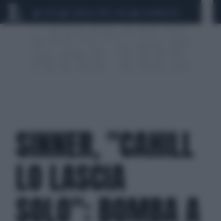
CEUTA
SCANDALO CONTE-COVID
CALCIOMERCATO
SINNER, "CAHILL
LO LASCIA
SOLO": BOMBA A