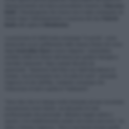
doping avvenuto nel marzo precedente insieme a
Giacomo
Naldi
, il fisioterapista che invece non è stato reintegrato da
Sinner dopo l'allontanamento a sorpresa del duo
Panichi-
Badio
alla vigilia di
Wimbledon
.
La posizione di Cahill resta comunque "in uscita", come
annunciato un po' goffamente dallo stesso Sinner nel corso
degli
Australian Open
a inizio stagione. L'australiano
avrebbe infatti di ritirarsi dal tennis per godersi famiglia e
meritata "pensione" dopo svariati decenni da
giramondo. "Saremmo tutti felici se Cahill decidesse di
restare, ma al momento non c'è nulla di certo", ammette
Vagnozzi al sito dell'Atp, rivelando comunque che
l'intenzione di tutti è quella di "trattenerlo".
"Devo dire che mi ritengo molto fortunato ad aver incontrato
una persona come Darren, sia dal punto di vista
professionale che personale. Abbiamo legato subito e
questo ci ha indubbiamente aiutato nel nostro percorso", ha
detto il 42enne Vagnozzi. "Non è mai facile trovare quella