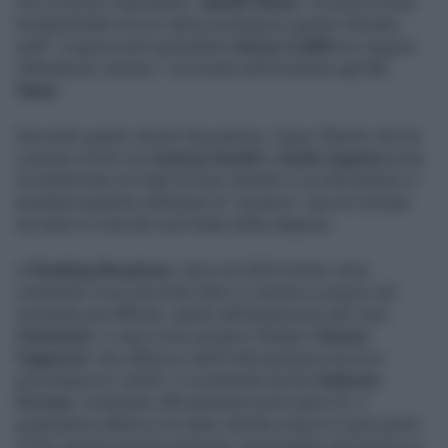
Per un pezzo importante,
Jannik Sinner
. Un pezzo forse
fondamentale nel suo tanto prestigioso quanto tribolato
staff: il supercoach australiano
Darren Cahill
non seguirà
l'altoatesino numero 1 al mondo nell'avventura agli
Us
Open
.
Secondo quanto riporta
Repubblica
, il guru 59enne che ha
centrato trionfi con
Lleyton Hewitt
e
Andre Agassi
prima
di trasformare la Volpe di San Candido in un dominatore si
prenderà qualche settimana di "vacanza", per poi tornare
nel team in vista del rush finale della stagione.
A
Flushing Meadows
, dove nel 2024 Sinner vinse
centrando il suo secondo Slam in carriera e proprio nel
momento più difficile, quello dell'esplosione del caso
Clostebol
, ci sarà come sempre l'italiano S
imone
Vagnozzi
, che affianca Cahill nella gestione tecnico-
psicologica di Jannik. E ovviamente anche
Umberto
Ferrara
, richiamato ufficialmente pochi giorni fa. Il
preparatore atletico era stato silurato proprio in quei giorni
di fine agosto perché giudicato responsabile del pasticcio-