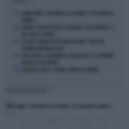
I PIÙ LETTI
1
JANNIK SINNER, "DOLCEMENTE OSSESSIONATO": CHI SI INCHINA AL
NUMERO 1
2
JUVENTUS, PAPERE-MICHELE DI GREGORIO E TIFOSI IN RIVOLTA: "IL
PIÙ SCARSO DI SEMPRE"
3
4 DI SERA, SENALDI AZZERA ANGELO BONELLI: "CON LUI AL
GOVERNO FARÀ MENO CALDO?"
4
FLAVIO COBOLLI, LA DRAMMATICA CONFESSIONE: "DA 3 SETTIMANE
NON RIESCO A RESPIRARE"
5
BADIASHILE-NAPOLI, SI TRATTA. ROMERO VA A MADRID
TI POTREBBERO INTERESSARE
SPORT
JANNIK SINNER, "DOLCEMENTE OSSESSIONATO": CHI SI INCHINA AL NUMERO 1
Redazione