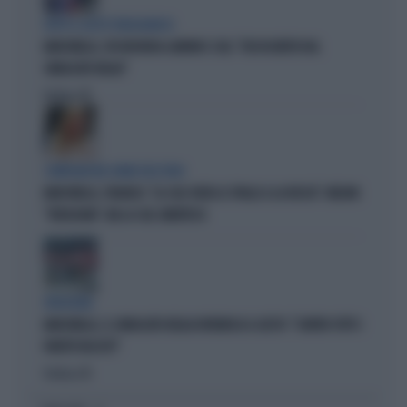
DOPO IL GESTO VERGOGNOSO
MARCINELLE, FDI INCHIODA LANDINI E CGIL: "DISSOCIATEVI DAL
SINDACATO BELGA"
Politica
di
COMPAGNI NEL NOME DELL'ODIO
MARCINELLE, FIDANZA: "LA CGIL VOLTA LE SPALLE A LA RUSSA". MELONI:
"VERGOGNA". MA LA CGIL SMENTISCE
VERGOGNA
MARCINELLE, IL SINDACATO BELGA RIVENDICA IL GESTO: "CONTRO TUTTI I
PARTITI FASCISTI"
Politica
di