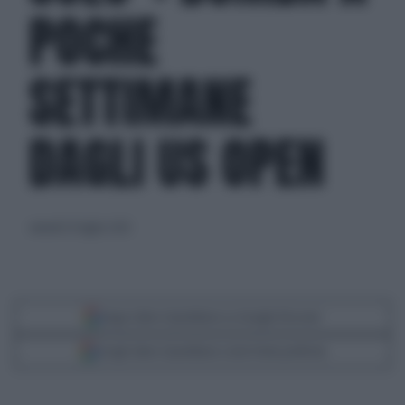
POCHE
SETTIMANE
DAGLI US OPEN
venerdì 25 luglio 2025
Segui Libero Quotidiano su Google Discover
Scegli Libero Quotidiano come fonte preferita