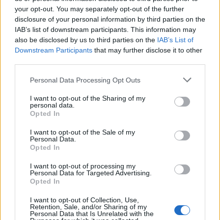
your opt-out. You may separately opt-out of the further
Seguici su Google Discover
disclosure of your personal information by third parties on the
IAB’s list of downstream participants. This information may
Segui Libero Quotidiano su Google Discover
also be disclosed by us to third parties on the
IAB’s List of
Scegli Libero Quotidiano come fonte preferita
Downstream Participants
that may further disclose it to other
third parties.
SEZIONI
Personal Data Processing Opt Outs
I want to opt-out of the Sharing of my
SPETTACOLI
personal data.
Opted In
SCIENZA E TECH
I want to opt-out of the Sale of my
Personal Data.
Opted In
ALTRO
I want to opt-out of processing my
Personal Data for Targeted Advertising.
Opted In
I want to opt-out of Collection, Use,
Retention, Sale, and/or Sharing of my
Personal Data that Is Unrelated with the