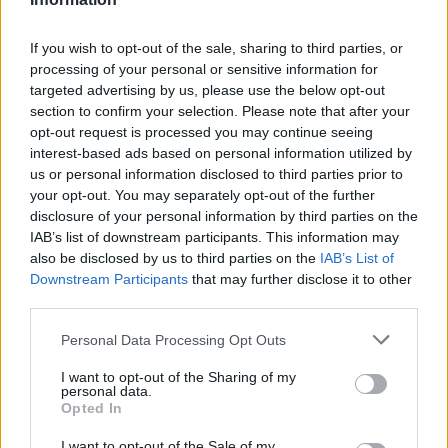
If you wish to opt-out of the sale, sharing to third parties, or
processing of your personal or sensitive information for
targeted advertising by us, please use the below opt-out
section to confirm your selection. Please note that after your
opt-out request is processed you may continue seeing
interest-based ads based on personal information utilized by
us or personal information disclosed to third parties prior to
your opt-out. You may separately opt-out of the further
Seguici su Google Discover
disclosure of your personal information by third parties on the
IAB’s list of downstream participants. This information may
Segui Libero Quotidiano su Google Discover
also be disclosed by us to third parties on the
IAB’s List of
Scegli Libero Quotidiano come fonte preferita
Downstream Participants
that may further disclose it to other
third parties.
SEZIONI
Personal Data Processing Opt Outs
I want to opt-out of the Sharing of my
SPETTACOLI
personal data.
Opted In
SCIENZA E TECH
I want to opt-out of the Sale of my