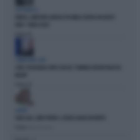
CHE FIGURA DI...
RANUCCI, ARRESTATO LAVITOLA? FDI UMILIA SCHLEIN CON QUESTO
VIDEO: "CHIEDI SCUSA"
Politica
di
COMMISSIONE COVID
COVID, FDI INCHIODA CONTE E BOCCIA: "DOMENICO ARCURI PAGHI 100
MILIONI"
Politica
di
GENOVA
SILVIA SALIS, LIBRO PRONTO. E (FORSE) ANCHE UN PARTITO
Politica
di Annalisa Terranova