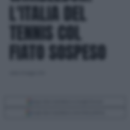
L'ITALIA DEL
TENNIS COL
FIATO SOSPESO
sabato 30 maggio 2026
Segui Libero Quotidiano su Google Discover
Scegli Libero Quotidiano come fonte preferita