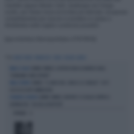
Candido oppure Monte-Carlo. Qualunque sia il luogo
scelto, per Sinner inizia ora la fase più delicata: recuperare
completamente per riuscire a scendere in campo a
Wimbledon nelle migliori condizioni possibili.
[[ge:kolumbus:liberoquotidiano:47937854]]
Tag
JANNIK SINNER
WIMBLEDON
TENNIS
ROLAND GARROS
JANNIK SINNER, IL RETROSCENA DI DARREN CAHILL:
PARLA IL COACH
"DOBBIAMO STARE ATTENTI"
SINNER, "IL GINOCCHIO, L'ANCA E LE CAVIGLIE": COS'È
PARLA L'ESPERTO
SUCCESSO DOPO WIMBLEDON
JANNIK SINNER, DJOKOVIC SI SCAGLIA CONTRO IL
DOMANDA SCOMODA
GIORNALISTA: "SAI GIÀ LA RISPOSTA"
OPINIONI