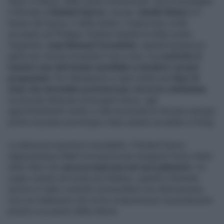
Dopo il malore, dalle cause sconosciute, che lo ha piegato
e fermato al
Roland Garros
, ora per
Jannik Sinner
è il
tempo del riposo. E delle analisi. L'improvviso crollo
accusato sul Philippe-Chatrier durante la sfida contro
l'argentino
Juan Manuel Cerundolo
, quando bastava un
game per vincere la partita 3 set a zero, ha
costretto il
numero uno del tennis mondiale a rivedere i propri
programmi
. Per l'altoatesino si apre infatti una
fase di
stop che dovrebbe protrarsi per circa tre settimane
,
un periodo dedicato al recupero fisico, agli
approfondimenti medici e alla necessità di ritrovare energie
anche sul piano psicologico dopo quanto accaduto a Parigi.
La delusione sportiva è inevitabile. Il Roland Garros
rappresentava infatti l'occasione per inseguire l'unico titolo
dello Slam che
ancora mancava nel suo palmarès
. Un
sogno svanito nel modo più inatteso, quando il tennista
azzurro è stato costretto ad arrendersi non all'avversario,
ma a un malessere che ne ha compromesso la prestazione
proprio a un passo dalla vittoria.