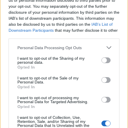
us or personal information disclosed to third parties prior to
your opt-out. You may separately opt-out of the further
Seguici su Google Discover
disclosure of your personal information by third parties on the
IAB’s list of downstream participants. This information may
Segui Libero Quotidiano su Google Discover
also be disclosed by us to third parties on the
IAB’s List of
Scegli Libero Quotidiano come fonte preferita
Downstream Participants
that may further disclose it to other
third parties.
SEZIONI
Personal Data Processing Opt Outs
I want to opt-out of the Sharing of my
SPETTACOLI
personal data.
Opted In
SCIENZA E TECH
I want to opt-out of the Sale of my
Personal Data.
Opted In
ALTRO
I want to opt-out of processing my
Personal Data for Targeted Advertising.
Opted In
I want to opt-out of Collection, Use,
Retention, Sale, and/or Sharing of my
Personal Data that Is Unrelated with the