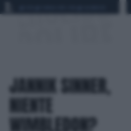
CEUTA
SCANDALO CONTE-COVID
CALCIOMERCATO
JANNIK SINNER,
NIENTE
WIMBLEDON?