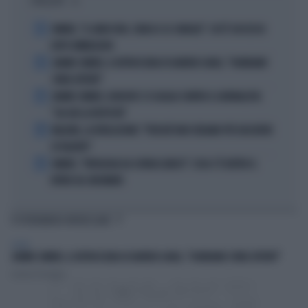
I PIÙ LETTI
1
SINNER, "IL GINOCCHIO, L'ANCA E LE CAVIGLIE": COS'È SUCCESSO
DOPO WIMBLEDON
2
JANNIK SINNER, IL RETROSCENA DI DARREN CAHILL: "DOBBIAMO
STARE ATTENTI"
3
JANNIK SINNER, DJOKOVIC SI SCAGLIA CONTRO IL GIORNALISTA:
"SAI GIÀ LA RISPOSTA"
4
MALDINI, LA RIVELAZIONE: "PERCHÉ NON CREIAMO PIÙ GIOCATORI
DI TALENTO"
5
SINNER, "PATOLOGIA DA SOVRACCARICO": COSA C'È DIETRO IL
RITIRO DA CINCINNATI
TI POTREBBERO INTERESSARE
SPORT
JANNIK SINNER, IL RETROSCENA DI DARREN CAHILL: "DOBBIAMO STARE ATTENTI"
Lorenzo Pastuglia