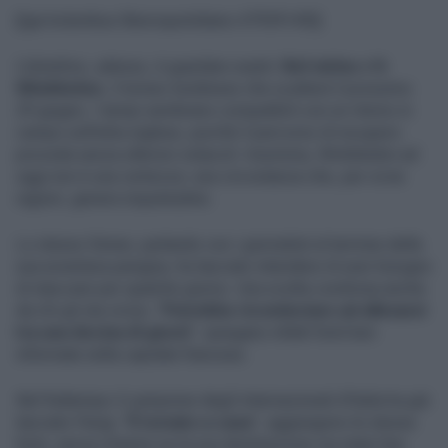
[[ge:kolumbus:liberoquotidiano:47939149]]
L'obiettivo, adesso, è guardare avanti.
Nel mirino c'è
Wimbledon
, il torneo londinese che scatterà il prossimo
29 giugno. I tempi sembrano compatibili con un ritorno in
campo sull'erba inglese, purché il percorso di recupero
proceda senza ulteriori ostacoli. Insomma, Wimbledon ad
oggi non è una certezza: una circostanza che, per ovvie
ragioni, genera inquietudine.
Lo stesso Sinner, parlando con i giornalisti al termine della
sua avventura parigina, ha lasciato intendere di aver bisogno
di staccare per qualche giorno. Una scelta condivisa anche
da chi gli sta vicino. "
Potrebbe ricominciare ad allenarsi
tra una decina di giorni
", spiegano infatti fonti ben
informate nella capitale francese.
Nel frattempo il campione degli Internazionali d'Italia ha già
lasciato Parigi. "
È tornato a casa
", aggiungono le stesse
fonti, senza chiarire se la sua destinazione sia stata San