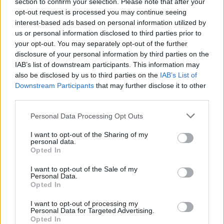
section to confirm your selection. Please note that after your
opt-out request is processed you may continue seeing
interest-based ads based on personal information utilized by
us or personal information disclosed to third parties prior to
your opt-out. You may separately opt-out of the further
Seguici su Google Discover
disclosure of your personal information by third parties on the
IAB’s list of downstream participants. This information may
Segui Libero Quotidiano su Google Discover
also be disclosed by us to third parties on the
IAB’s List of
Scegli Libero Quotidiano come fonte preferita
Downstream Participants
that may further disclose it to other
third parties.
SEZIONI
Personal Data Processing Opt Outs
I want to opt-out of the Sharing of my
SPETTACOLI
personal data.
Opted In
SCIENZA E TECH
I want to opt-out of the Sale of my
Personal Data.
Opted In
ALTRO
I want to opt-out of processing my
Personal Data for Targeted Advertising.
Opted In