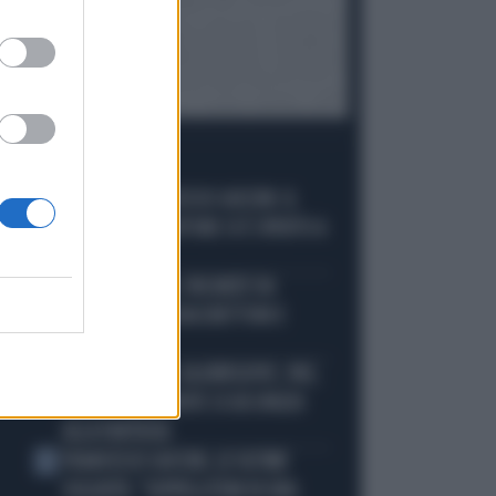
I PIÙ LETTI
È MORTO FRANCESCO GUCCINI: IL
1
GRANDE CANTAUTORE SI È SPENTO A
86 ANNI
KIMI ANTONELLI, VACANZE DA
2
SOGNO: TUFFI, RACCHETTONI E
SUPER-YACHT
MASTANTUONO, ALAJBEGOVIC, PAZ,
3
YILDIZ: FINALMENTE SI DÀ SPAZIO
ALLA FANTASIA
FRANCESCO GUCCINI, LE ULTIME
4
VOLONTÀ: "SEPPELLITEMI IN UNA