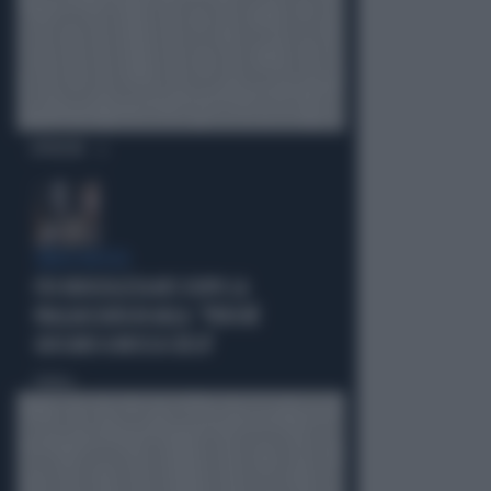
OPINIONI
CIRCO ROSSO
FDI RIDICOLIZZA AVS DOPO LA
PAGLIACCIATA IN AULA: "PERCHÉ
GIOCANO A MOSCA CIECA"
Politica
di