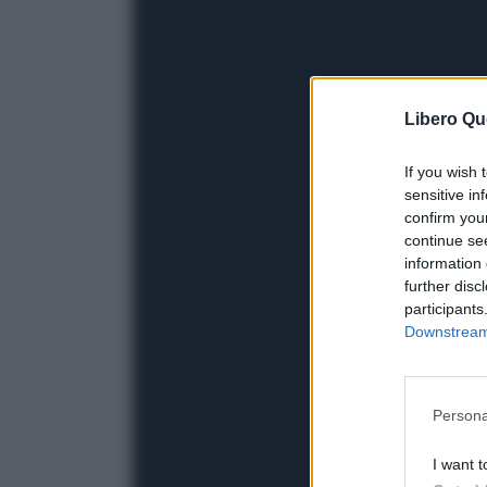
Libero Qu
If you wish 
sensitive in
confirm you
continue se
information 
further disc
participants
Downstream 
Persona
I want t