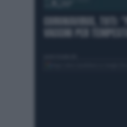
00:00
CORONAVIRUS, TOTI: 
VACCINI PER TEMPEST
martedì 29 dicembre 2020
Segui Libero Quotidiano su Google Dis