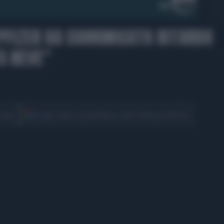
"PFIZER HA COMUNICATO RITARDO
A NEVE"
CONDIVIDI
cover
Scegli Libero Quotidiano come fonte preferita