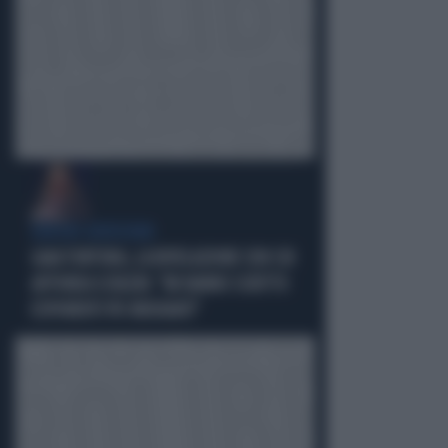
ERRORI GIUDIZIARI
GAIA TORTORA, LA RIVELAZIONE CON CUI
AFFONDA SCHLEIN: "MI HANNO SCRITTO
ESPONENTI PD INDIGNATI"