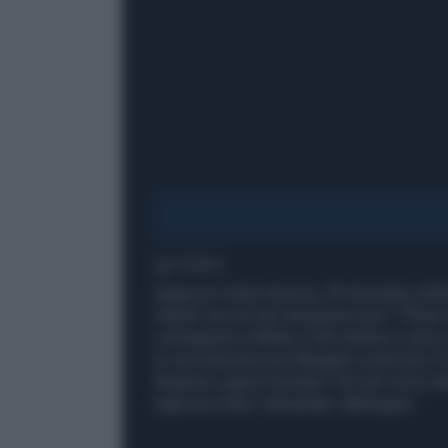
1' di lettura
(Agenzia Vista) Genova, 29 dicembre 2020
ritardo vaccini per tempesta neve" "Pfize
consegnerà a Milano il 30 mattina il caric
la vaccinazione più allargata comincerà il 
Regione Liguria Giovanni Toti nel corso d
Agenzia Vista / Alexander Jakhnagiev