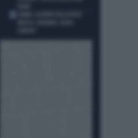
VIGNA"
SINNER, LA VERITÀ SULLA VISITA
5
MEDICA: CINCINNATI, ALTRO
FORFAIT?