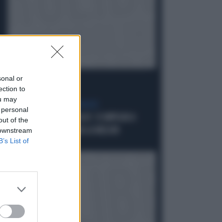
sonal or
ection to
ou may
CENTROSINISTRA FRAGILE
 personal
SCHLEIN, UN CONSIGLIO: SI IMPEGNI A
out of the
FAR DURARE ANCORA LA MELONI
 downstream
B’s List of
Politica
di Pietro Senaldi