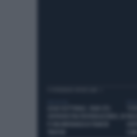
TI POTREBBERO INTERESSARE
VIDEO BY VISTA
VIDEO B
LEGGE ELETTORALE, CRAXI (FI):
'STO
CENTRODESTRA TROVERÀ ACCORDO, IN
PIAZ
FI UNA MINORANZA DI FRANCHI
CONT
TIRATORI
CLIM