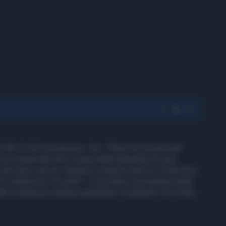
 28-12-20 Coronavirus, Toti: "Pfizer ha comunicato
r ha comunicato che a causa della tempesta di neve
o dei nuovi vaccini. Saranno a Genova entro le 14 del 30 e
31 mattina nei 14 centri". Lo ha detto il presidente della
ella conferenza stampa quotidiana. Facebook Toti Fonte: