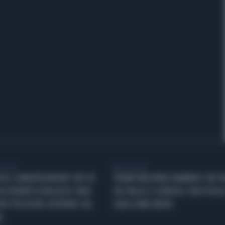
Y VISTA
VIDEO BY VISTA
P AL CLIMAFREGHISMO' AVS IN
TRUMP RINCORRE BAMBINO CHE V
ZA DAVANTI A PALAZZO CHIGI
SUL PALCO E SCHERZA: NON VOGLI
RO POLITICHE GOVERNO SUL
CADA COME BIDEN
A