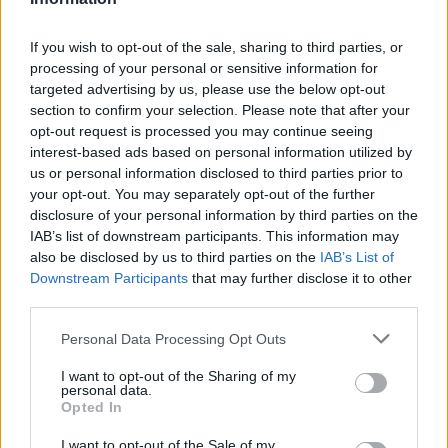
If you wish to opt-out of the sale, sharing to third parties, or
processing of your personal or sensitive information for
targeted advertising by us, please use the below opt-out
section to confirm your selection. Please note that after your
opt-out request is processed you may continue seeing
interest-based ads based on personal information utilized by
us or personal information disclosed to third parties prior to
your opt-out. You may separately opt-out of the further
Seguici su Google Discover
disclosure of your personal information by third parties on the
IAB’s list of downstream participants. This information may
Segui Libero Quotidiano su Google Discover
also be disclosed by us to third parties on the
IAB’s List of
Scegli Libero Quotidiano come fonte preferita
Downstream Participants
that may further disclose it to other
third parties.
SEZIONI
Personal Data Processing Opt Outs
I want to opt-out of the Sharing of my
SPETTACOLI
personal data.
Opted In
SCIENZA E TECH
I want to opt-out of the Sale of my