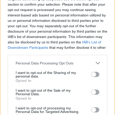
section to confirm your selection. Please note that after your
opt-out request is processed you may continue seeing
interest-based ads based on personal information utilized by
us or personal information disclosed to third parties prior to
your opt-out. You may separately opt-out of the further
Seguici su Google Discover
disclosure of your personal information by third parties on the
IAB’s list of downstream participants. This information may
Segui Libero Quotidiano su Google Discover
also be disclosed by us to third parties on the
IAB’s List of
Scegli Libero Quotidiano come fonte preferita
Downstream Participants
that may further disclose it to other
third parties.
SEZIONI
Personal Data Processing Opt Outs
I want to opt-out of the Sharing of my
SPETTACOLI
personal data.
Opted In
SCIENZA E TECH
I want to opt-out of the Sale of my
Personal Data.
Opted In
ALTRO
I want to opt-out of processing my
Personal Data for Targeted Advertising.