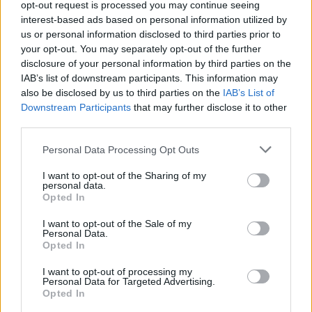
opt-out request is processed you may continue seeing
interest-based ads based on personal information utilized by
us or personal information disclosed to third parties prior to
your opt-out. You may separately opt-out of the further
Seguici su Google Discover
disclosure of your personal information by third parties on the
IAB’s list of downstream participants. This information may
Segui Libero Quotidiano su Google Discover
also be disclosed by us to third parties on the
IAB’s List of
Scegli Libero Quotidiano come fonte preferita
Downstream Participants
that may further disclose it to other
third parties.
SEZIONI
Personal Data Processing Opt Outs
I want to opt-out of the Sharing of my
SPETTACOLI
personal data.
Opted In
SCIENZA E TECH
I want to opt-out of the Sale of my
Personal Data.
Opted In
ALTRO
I want to opt-out of processing my
Personal Data for Targeted Advertising.
Opted In