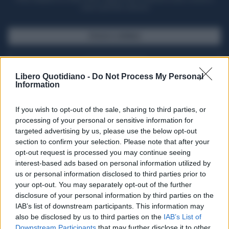
casa il giornale cartaceo
SFOGLIA IL GIORNALE
ACQUISTA ABBONAMENTO
Libero Quotidiano -
Do Not Process My Personal
Information
If you wish to opt-out of the sale, sharing to third parties, or
processing of your personal or sensitive information for
targeted advertising by us, please use the below opt-out
section to confirm your selection. Please note that after your
opt-out request is processed you may continue seeing
interest-based ads based on personal information utilized by
us or personal information disclosed to third parties prior to
your opt-out. You may separately opt-out of the further
Seguici su Google Discover
disclosure of your personal information by third parties on the
IAB’s list of downstream participants. This information may
Segui Libero Quotidiano su Google Discover
also be disclosed by us to third parties on the
IAB’s List of
Scegli Libero Quotidiano come fonte preferita
Downstream Participants
that may further disclose it to other