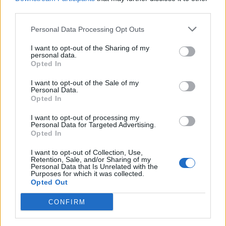
third parties.
SEZIONI
Personal Data Processing Opt Outs
I want to opt-out of the Sharing of my
SPETTACOLI
personal data.
Opted In
SCIENZA E TECH
I want to opt-out of the Sale of my
Personal Data.
Opted In
ALTRO
I want to opt-out of processing my
Personal Data for Targeted Advertising.
Opted In
I want to opt-out of Collection, Use,
Retention, Sale, and/or Sharing of my
Personal Data that Is Unrelated with the
Purposes for which it was collected.
Libero Shopping
Contatti
Pubblicità
Cookie policy
Privacy policy
Opted Out
Condizioni generali
Modello 231
Assistenza
Preferenze Privacy
CONFIRM
Editoriale Libero S.r.l. - Sede Legale: Via dell’Aprica 18, 20158 Milano -
Registro Imprese di Milano Monza Brianza Lodi: C.F. e P.IVA 06823221004 -