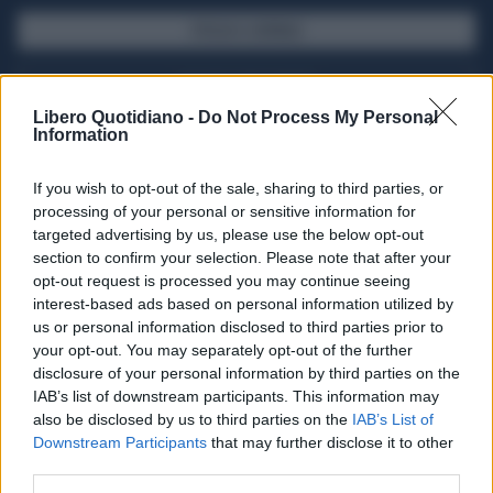
SFOGLIA IL GIORNALE
ACQUISTA ABBONAMENTO
Libero Quotidiano -
Do Not Process My Personal
Information
If you wish to opt-out of the sale, sharing to third parties, or
processing of your personal or sensitive information for
targeted advertising by us, please use the below opt-out
section to confirm your selection. Please note that after your
opt-out request is processed you may continue seeing
interest-based ads based on personal information utilized by
us or personal information disclosed to third parties prior to
your opt-out. You may separately opt-out of the further
Seguici su Google Discover
disclosure of your personal information by third parties on the
IAB’s list of downstream participants. This information may
Segui Libero Quotidiano su Google Discover
also be disclosed by us to third parties on the
IAB’s List of
Scegli Libero Quotidiano come fonte preferita
Downstream Participants
that may further disclose it to other
third parties.