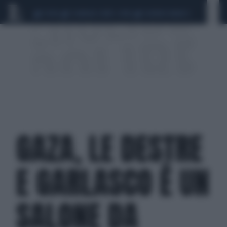
CEUTA
SCANDALO CONTE-COVID
SIGFRIDO RANUCCI
GAZA, LE DESTRE
E GARLASCO È UN
SALONE DA