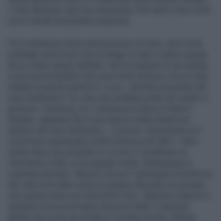
«Tutti informati, tutti con un’opinione. Del resto il true crime
non ti chiede di prendere posizione.
Chi si interessa invece del processo di Cutro, dove forse
potrebbe venire fuori che la strage in mare è stata causata
da un ordine venuto dall’alto, che ha imposto di non andare
a soccorrere bambini che sono morti nel buio e tra le onde
urlando la parola mamma?». E poi: «Sentite più parlare del
caso Delmastro? Un caso che avrebbe potuto far cadere il
governo». Insomma, se vi interessa la storia di Stasi e
Sempio, sappiate che è una manovra delle destre per
distrarvi dal caso Delmastro... E ancora. Zerocalcare si è
commosso ripensando al G8 di Genova del 2001: «Non
esiste alcun mio prodotto in cui non ci sia almeno un
riferimento al G8, mi ha segnato molto. Ridisegnare la
copertina del libro “Nessun rimorso” (antologia a fumetti sul
G8, ndr) mi ha fatto venire un groppo alla gola, ho pensato
che questa storia non l’archivierò mai». Massimo Giannini e
Annalisa Cuzzocrea hanno discusso della “sciamana”
Meloni (ne scrive qui di fianco Corrado Ocone). Mentre