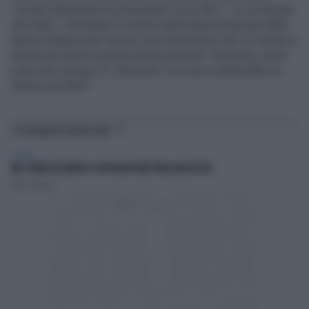
Tomaso Montanari ha presentato il suo libro, “La continuità
del male”, criticando la visione della donna proposta dalla
destra italiana (una visione così reazionaria che c’è voluta la
destra per avere la prima donna premier). Insomma, meno
male che Giorgia c’è. Altrimenti, di cosa si parlerebbe al
Salone del libro?
TI POTREBBERO INTERESSARE
CULTURA
NEL CUORE DELL'ABISSO: UN VIAGGIO NELL'ITALIA NASCOSTA
Marino Pagano