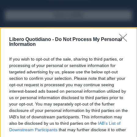
SFOGLIA IL GIORNALE
ACQUISTA ABBONAMENTO
Libero Quotidiano -
Do Not Process My Personal
Information
If you wish to opt-out of the sale, sharing to third parties, or
processing of your personal or sensitive information for
targeted advertising by us, please use the below opt-out
section to confirm your selection. Please note that after your
opt-out request is processed you may continue seeing
interest-based ads based on personal information utilized by
us or personal information disclosed to third parties prior to
your opt-out. You may separately opt-out of the further
Seguici su Google Discover
disclosure of your personal information by third parties on the
IAB’s list of downstream participants. This information may
Segui Libero Quotidiano su Google Discover
also be disclosed by us to third parties on the
IAB’s List of
Scegli Libero Quotidiano come fonte preferita
Downstream Participants
that may further disclose it to other
third parties.