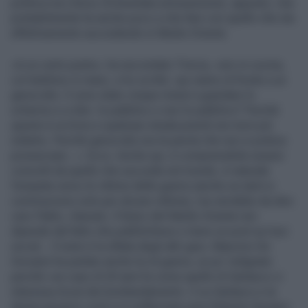
politica ma clinica. $ diventata un’ossessione, appunto, che
probabilmente ha anche poco a che fare con quello che sta
effettivamente succedendo in Medio Oriente.
«A un certo punto», ha raccontato Trincia, «ero in cucina,
col telefono in mano, e ho scritto: qui siamo di fronte a un
genocidio. E sono stato cinque minuti a guardare lo
schermo e a dire: lo pubblico o non lo pubblico? Perché
questo è un bivio e qualsiasi strada prendi non torni più
indietro. Perché genocidio era la parola che non si poteva
pronunciare...». Ecco. Anche qui, è comprensibile essere
coinvolti da quello che succede nel mondo, è naturale
l’empatia verso le vittime delle guerre (anche se tanti si
commuovono solo per alcune vittime), ma verrebbe da dire:
caro Pablo, rilassati, il futuro del Medio Oriente non
dipende dal fatto che pubblicherai o meno un post sui tuoi
social... Il resto è la sfilata degli altri guru. Maurizio De
Giovanni ha parlato anche lui di guerra, un po’ indignato
perché «un caso di 20 anni fa come quello di Garlasco ci
interessa di più dei bombardamenti». E su Garlasco e la
destra (proprio così) si è soffermato pure Roberto Saviano: