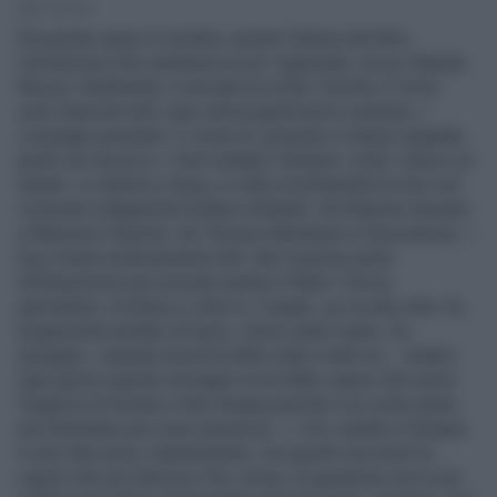
3' di lettura
Era partito quasi in sordina, questo Salone del libro.
Un’edizione che sembrava un po’ ingessata. Un po’ felpata.
Ma poi, finalmente, è arrivata la svolta. Perché a Torino
sono sbarcati tutti i guru del progressismo nostrano, i
compagni pensanti, e come di consueto ci hanno regalato
perle non da poco. I temi trattati? Sempre i soliti: Gaza e le
destre. Le destre e Gaza. A volte mischiandoli tra loro nel
consueto indigeribile frullato militante. Da Roberto Saviano
a Massimo Giannini, da Tomaso Montanari a Zerocalcare, i
big c’erano praticamente tutti. Ma il premio perla
dichiarazione più surreale spetta a Pablo Trincia,
giornalista, scrittore e volto tv. Il quale, ça va sans dire, ha
lungamente parlato di Gaza. «Sono stato male», ha
spiegato, «questa storia ha fatto male a tutti noi... vedere
ogni giorno queste immagini mi ha fatto capire che avevo
l’urgenza di tornare a fare terapia perché a un certo punto
era diventata una cosa ossessiva...». Ora, andare in terapia
è una roba seria, naturalmente, ma questo racconto fa
capire che per tanti pro-Pal, ormai, la questione non è più