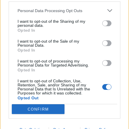
SEZIONI
Personal Data Processing Opt Outs
I want to opt-out of the Sharing of my
SPETTACOLI
personal data.
Opted In
SCIENZA E TECH
I want to opt-out of the Sale of my
Personal Data.
Opted In
ALTRO
I want to opt-out of processing my
Personal Data for Targeted Advertising.
Opted In
I want to opt-out of Collection, Use,
Retention, Sale, and/or Sharing of my
Personal Data that Is Unrelated with the
Purposes for which it was collected.
Libero Shopping
Contatti
Pubblicità
Cookie policy
Privacy policy
Opted Out
Condizioni generali
Modello 231
Assistenza
Preferenze Privacy
CONFIRM
Editoriale Libero S.r.l. - Sede Legale: Via dell’Aprica 18, 20158 Milano -
Registro Imprese di Milano Monza Brianza Lodi: C.F. e P.IVA 06823221004 -
R.E.A. Milano n. 1690166 Cap. Soc. € 400.000,00 i.v.