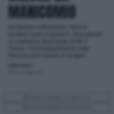
MANICOMIO
Da Saviano a Montanari, tante le
bordate contro il governo. Zerocalcare
si commuove ripensando al G8. E
Trincia: "Coi bombardamenti nella
Striscia sono tornato in terapia"
di Alberto Busacca
domenica 17 maggio 2026
Segui Libero Quotidiano su Google Discover
Scegli Libero Quotidiano come fonte preferita