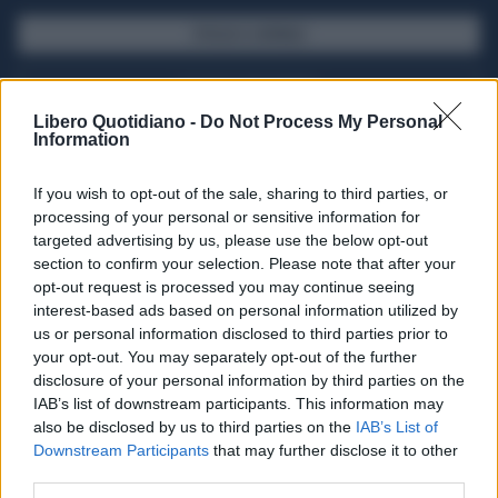
SFOGLIA IL GIORNALE
ACQUISTA ABBONAMENTO
Libero Quotidiano -
Do Not Process My Personal
Information
If you wish to opt-out of the sale, sharing to third parties, or
processing of your personal or sensitive information for
targeted advertising by us, please use the below opt-out
section to confirm your selection. Please note that after your
opt-out request is processed you may continue seeing
interest-based ads based on personal information utilized by
us or personal information disclosed to third parties prior to
your opt-out. You may separately opt-out of the further
Seguici su Google Discover
disclosure of your personal information by third parties on the
IAB’s list of downstream participants. This information may
Segui Libero Quotidiano su Google Discover
also be disclosed by us to third parties on the
IAB’s List of
Scegli Libero Quotidiano come fonte preferita
Downstream Participants
that may further disclose it to other
third parties.