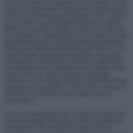
Ci sono un prudente, un ribassista e una cassandra, sembra
l’incipit di una barzelletta. Tre pessimisti in un mercato che
va solo su è una storia che può far ridere, e molto, ma fino a
un certo punto. I tre personaggi nell’ordine sono: Warren
Buffett che in questo momento è seduto su circa 400 mld
di $ di liquidità, Dr. Michael Burry che si è messo short sulle
big del Nasdaq e infine Leopold Aschenbrenner (fondatore
Open AI) che ultimamente ha lanciato strali contro l’IA. Tre
storie sfortunate, derisi dagli investitori fino a mercoledì,
poi Broadcom, una delle regine del SOX, ha pubblicato la
sua trimestrale e improvvisamente tutto è cambiato. Prima
di mercoledì, però, andava tutto bene, a meraviglia,
volavano con rialzi a doppia cifra titoli come SANDISK (che
già registrava un rendimento a 3 cifre!), Micron Tech non si
fermava più e sugli schermi era ricomparsa anche la
rediviva DELL!
E poi c’era il caso Marvell Tech, la nuova prescelta, pronta
al trionfante ingresso nel «club dei mille», le aziende che
capitalizzano 1.000 miliardi di $. E sapete di chi era