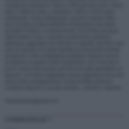
risultati più eclatanti di Tokyo a +30% da inizio anno, Seoul
oltre il 100% di rialzo, il Nasdaq a +30% e il SOX quasi
raddoppiato. Quasi raddoppiato, perché in questo stato,
sono arrivate le stime deludenti di Broadcom che hanno
smontato l’euforia. La delusione per l’Ai ha fatto più paura
delle bombe in Iran. A queste recenti preoccupazioni
dobbiamo aggiungere le richieste di capitale, perché è vero
che sul mercato c’è molta liquidità ma la prossima entrata
di SpaceX e l’adc di Alphabet potrebbero drenare risorse
da reperire a scapito di altri investimenti. Ora il mercato è
un po’ scosso dal recente sell-off ma ha alte aspettative su
SpaceX, ce la farà a inghiottire questo gigantesco boccone
senza avere un’indigestione? Come ha detto qualcuno,
comprare SpaceX è «un atto di fede», i rialzisti ci sperano.
Paninoelistino@gmail.com
TI POTREBBERO INTERESSARE