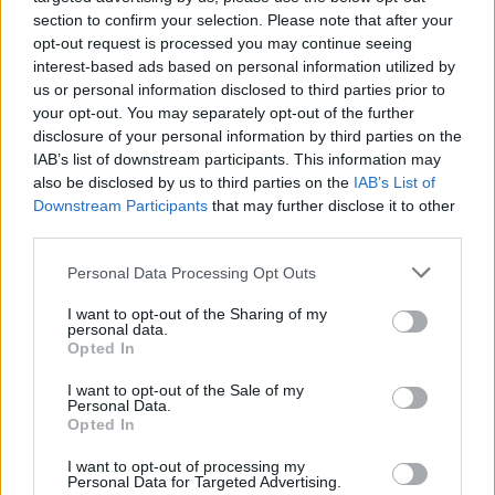
section to confirm your selection. Please note that after your
opt-out request is processed you may continue seeing
interest-based ads based on personal information utilized by
us or personal information disclosed to third parties prior to
your opt-out. You may separately opt-out of the further
Seguici su Google Discover
disclosure of your personal information by third parties on the
IAB’s list of downstream participants. This information may
Segui Libero Quotidiano su Google Discover
also be disclosed by us to third parties on the
IAB’s List of
Scegli Libero Quotidiano come fonte preferita
Downstream Participants
that may further disclose it to other
third parties.
SEZIONI
Personal Data Processing Opt Outs
I want to opt-out of the Sharing of my
SPETTACOLI
personal data.
Opted In
SCIENZA E TECH
I want to opt-out of the Sale of my
Personal Data.
Opted In
ALTRO
I want to opt-out of processing my
Personal Data for Targeted Advertising.