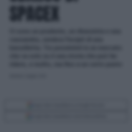
SPACEX
Ci sono un prudente, un ribassista e una
cassandra, sembra l’incipit di una
barzelletta. Tre pessimisti in un mercato
che va solo su è una storia che può far
ridere, e molto, ma fino a un certo punto
domenica 7 giugno 2026
Segui Libero Quotidiano su Google Discover
Scegli Libero Quotidiano come fonte preferita