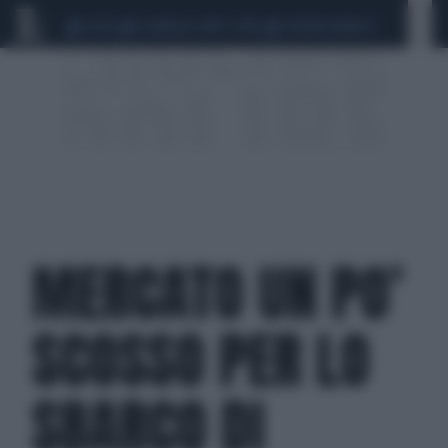
CEUTA
SCANDALO CONTE-COVID
SIGFRIDO RANUCCI
MERCATO UN PO’
SCOSSO PER LO
SBARCO DI