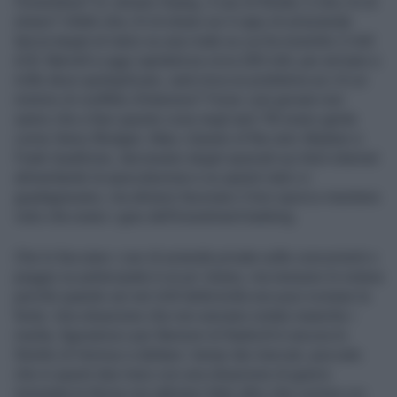
l’investitura? Di Jensen Huang, il ceo di Nvidia. E che c’è di
strano? Infatti che c’è di strano se il capo di un’azienda
lancia target al rialzo su una rivale su cui ha investito 2 mld
di $. Marvell a oggi capitalizza circa 200 mld, per arrivare a
mille deve quintuplicare, sarà mica un problema se c’è un
minimo di conflitto d’interessi? Forse i più giovani non
sanno che a fare queste cose negli anni ’90 erano gente
come Henry Blodget, Mary «Queen of the net» Meeker e
Frank Quattrone, lanciavano target spaziali sui titoli internet
alimentando la speculazione e su questi rialzi ci
guadagnavano, ma almeno facevano il loro sporco mestiere
visto che erano i guru dell’investment banking.
Che lo facciano i ceo di aziende private sulle concorrenti o
peggio su partecipate è un po’ strano, ma nessuno lo notava
perché quando sei nel chill della bolla non puoi rovinare la
festa. Una situazione che non avevano notato neanche i
media, figuriamoci per Barisoni di Radio24 è ancora lo
Stretto di Hormuz a dettare i tempi dei mercati, peccato
che in questi due mesi con una situazione di guerra
immutata le Borse non abbiano fatto altro che correre coi