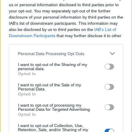
us or personal information disclosed to third parties prior to
your opt-out. You may separately opt-out of the further
Seguici su Google Discover
disclosure of your personal information by third parties on the
IAB’s list of downstream participants. This information may
Segui Libero Quotidiano su Google Discover
also be disclosed by us to third parties on the
IAB’s List of
Scegli Libero Quotidiano come fonte preferita
Downstream Participants
that may further disclose it to other
third parties.
SEZIONI
Personal Data Processing Opt Outs
I want to opt-out of the Sharing of my
SPETTACOLI
personal data.
Opted In
SCIENZA E TECH
I want to opt-out of the Sale of my
Personal Data.
Opted In
ALTRO
I want to opt-out of processing my
Personal Data for Targeted Advertising.
Opted In
I want to opt-out of Collection, Use,
Retention, Sale, and/or Sharing of my