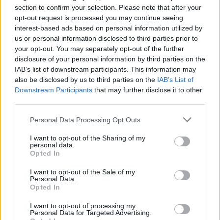
section to confirm your selection. Please note that after your
opt-out request is processed you may continue seeing
interest-based ads based on personal information utilized by
us or personal information disclosed to third parties prior to
your opt-out. You may separately opt-out of the further
Seguici su Google Discover
disclosure of your personal information by third parties on the
IAB’s list of downstream participants. This information may
Segui Libero Quotidiano su Google Discover
also be disclosed by us to third parties on the
IAB’s List of
Scegli Libero Quotidiano come fonte preferita
Downstream Participants
that may further disclose it to other
third parties.
SEZIONI
Personal Data Processing Opt Outs
I want to opt-out of the Sharing of my
SPETTACOLI
personal data.
Opted In
SCIENZA E TECH
I want to opt-out of the Sale of my
Personal Data.
Opted In
ALTRO
I want to opt-out of processing my
Personal Data for Targeted Advertising.