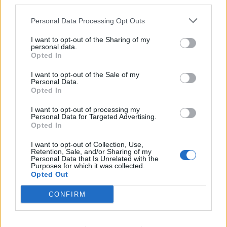
third parties.
SEZIONI
Personal Data Processing Opt Outs
I want to opt-out of the Sharing of my
SPETTACOLI
personal data.
Opted In
SCIENZA E TECH
I want to opt-out of the Sale of my
Personal Data.
Opted In
ALTRO
I want to opt-out of processing my
Personal Data for Targeted Advertising.
Opted In
I want to opt-out of Collection, Use,
Retention, Sale, and/or Sharing of my
Personal Data that Is Unrelated with the
Purposes for which it was collected.
Libero Shopping
Contatti
Pubblicità
Cookie policy
Privacy policy
Opted Out
Condizioni generali
Modello 231
Assistenza
Preferenze Privacy
CONFIRM
Editoriale Libero S.r.l. - Sede Legale: Via dell’Aprica 18, 20158 Milano -
Registro Imprese di Milano Monza Brianza Lodi: C.F. e P.IVA 06823221004 -
R.E.A. Milano n. 1690166 Cap. Soc. € 400.000,00 i.v.