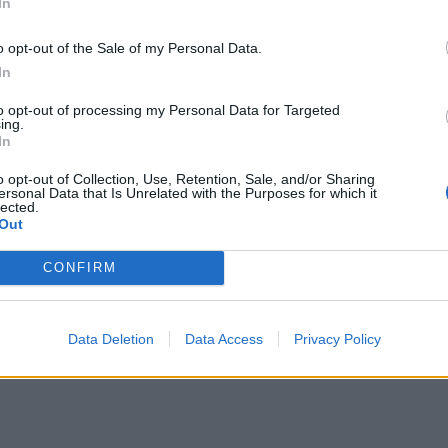
In
o opt-out of the Sale of my Personal Data.
In
to opt-out of processing my Personal Data for Targeted
ing.
In
o opt-out of Collection, Use, Retention, Sale, and/or Sharing
ersonal Data that Is Unrelated with the Purposes for which it
lected.
Out
CONFIRM
Data Deletion
Data Access
Privacy Policy