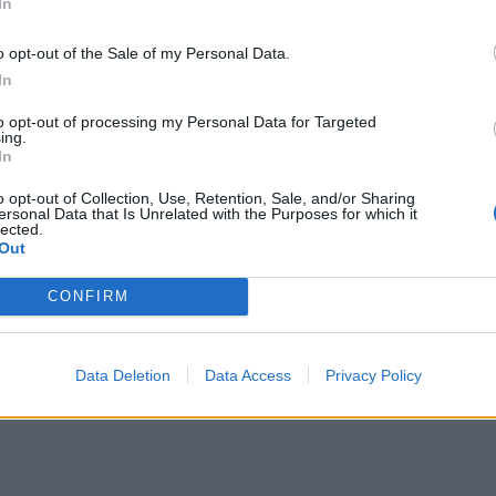
In
o opt-out of the Sale of my Personal Data.
In
to opt-out of processing my Personal Data for Targeted
ing.
In
o opt-out of Collection, Use, Retention, Sale, and/or Sharing
ersonal Data that Is Unrelated with the Purposes for which it
lected.
Out
CONFIRM
Data Deletion
Data Access
Privacy Policy