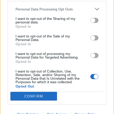
SEZIONI
Personal Data Processing Opt Outs
I want to opt-out of the Sharing of my
SPETTACOLI
personal data.
Opted In
SCIENZA E TECH
I want to opt-out of the Sale of my
Personal Data.
Opted In
ALTRO
I want to opt-out of processing my
Personal Data for Targeted Advertising.
Opted In
I want to opt-out of Collection, Use,
Retention, Sale, and/or Sharing of my
Personal Data that Is Unrelated with the
Purposes for which it was collected.
Libero Shopping
Contatti
Pubblicità
Cookie policy
Privacy policy
Opted Out
Condizioni generali
Modello 231
Assistenza
Preferenze Privacy
CONFIRM
Editoriale Libero S.r.l. - Sede Legale: Via dell’Aprica 18, 20158 Milano -
Registro Imprese di Milano Monza Brianza Lodi: C.F. e P.IVA 06823221004 -
R.E.A. Milano n. 1690166 Cap. Soc. € 400.000,00 i.v.
Tutti i diritti riservati - ISSN (sito web): 2531-6370