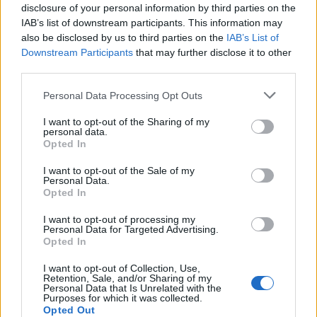
Seguici su Google Discover
disclosure of your personal information by third parties on the
IAB’s list of downstream participants. This information may
Segui Libero Quotidiano su Google Discover
also be disclosed by us to third parties on the
IAB’s List of
Scegli Libero Quotidiano come fonte preferita
Downstream Participants
that may further disclose it to other
third parties.
SEZIONI
Personal Data Processing Opt Outs
I want to opt-out of the Sharing of my
SPETTACOLI
personal data.
Opted In
SCIENZA E TECH
I want to opt-out of the Sale of my
Personal Data.
Opted In
ALTRO
I want to opt-out of processing my
Personal Data for Targeted Advertising.
Opted In
I want to opt-out of Collection, Use,
Retention, Sale, and/or Sharing of my
Personal Data that Is Unrelated with the
Purposes for which it was collected.
Libero Shopping
Contatti
Pubblicità
Cookie policy
Privacy policy
Opted Out