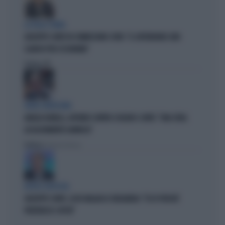
LA FUGA È FINITA
GIUSEPPE CONTE IN COMMISSIONE COVID: "IL SUPERBONUS UNO
SLANCIO PER L'ECONOMIA"
Politica
di
VERDE VERDISSIMO
ANGELO BONELLI, AFFONDO CONTRO SCHLEIN E CONTE: "UNA SFIDA
ASSOLUTAMENTE DANNOSA"
Politica
di Roberto Tortora
BOTTA E RISPOSTA
GIUSEPPE CONTE, LUCIO MALAN LO SBUGIARDA: "ECCO PERCHÉ
PREFERISCE I DPCM"