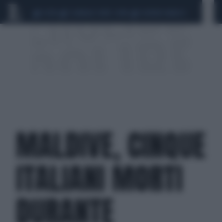
CEUTA
SCANDALO CONTE-COVID
SIGFRIDO RANUCCI
MALDIVE, CINQUE
ITALIANI MORTI
DURANTE