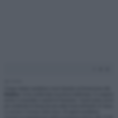
2' di lettura
Cinque italiani sarebbero morti durante un'immersione alle
Maldive
: lo ha confermato la polizia maldiviana. E a seguire
anche il consolato e quindi la Farnesina. I turisti erano usciti
per un’attività di diving da una safari boat nell’atollo di Vaavu.
Lo scrive il
Corriere della Sera.
Gli agenti avrebbero
ricevuto la segnalazione della scomparsa intorno alle 13.45