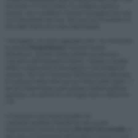
(ora locale, le 10.45 in Italia). Poi sarebbero partite le
ricerche, che si sarebbero concluse nel peggiore dei modi,
con il ritrovamento dei corpi. Non sono noti al momento né i
nomi delle vittime né le cause della tragedia.
"Una tragedia, non posso aggiungere altro", ha commentato
la console
Giorgia Marazzi.
Secondo le prime
informazioni, una delle vittime sarebbe una docente e
ricercatrice dell'Università di Genova. Il gruppo si sarebbe
tuffato in acqua prima di mezzogiorno e non sarebbe più
riemerso. Pare che al momento dell'escursione subacquea,
le condizioni meteo nella zona non fossero delle migliori: il
servizio meteorologico aveva emesso un’allerta gialla per
quell’area, con venti tra 25 e 30 miglia orarie e raffiche fino
a 50.
La Farnesina in una nota ha spiegato che
i subacquei sarebbero deceduti per aver provato
l'esplorazione di alcune grotte
a 50 metri di profondità
. In
ogni caso, la ricostruzione dell'incidente è ancora in corso