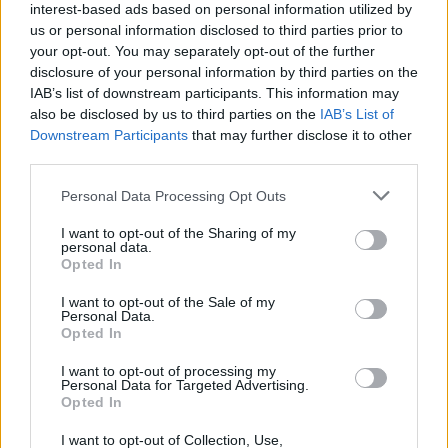
interest-based ads based on personal information utilized by
us or personal information disclosed to third parties prior to
your opt-out. You may separately opt-out of the further
Seguici su Google Discover
disclosure of your personal information by third parties on the
IAB’s list of downstream participants. This information may
Segui Libero Quotidiano su Google Discover
also be disclosed by us to third parties on the
IAB’s List of
Scegli Libero Quotidiano come fonte preferita
Downstream Participants
that may further disclose it to other
third parties.
SEZIONI
Personal Data Processing Opt Outs
I want to opt-out of the Sharing of my
SPETTACOLI
personal data.
Opted In
SCIENZA E TECH
I want to opt-out of the Sale of my
Personal Data.
Opted In
ALTRO
I want to opt-out of processing my
Personal Data for Targeted Advertising.
Opted In
I want to opt-out of Collection, Use,