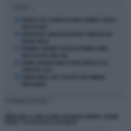
I PIÙ LETTI
1
FRANCESCO TOTTI, LA VERITÀ SUL PUGNO A COLONNESE: "MI DISSE:
NON È TUO FIGLIO"
2
EUROPEI NUOTO, CHIARA PELLACANI VINCE IL QUINTO ORO: MAI
NESSUNO COME LEI
3
THAILANDIA, CALCIATORE COLPITO DA UN FULMINE IN CAMPO:
MORTO SUL COLPO, VIDEO-CHOC
4
JUVENTUS, MASSARA PIOMBA SU JOSHUA ZIRKZEE: ECCO LA
CHIAVE PER IL COLPO
5
FUNERALI BARESI, IL DITO "SPEZZATO" DI DIDA: IMMAGINI
IMPRESSIONANTI
TI POTREBBERO INTERESSARE
ESTERI
AMANDA KNOX E LA STAND-UP COMEDY SULL'OMICIDIO DI MEREDITH, STEPHANIE
KERCHER: "E SE FOSSE SUCCESSO A TUA SORELLA?"