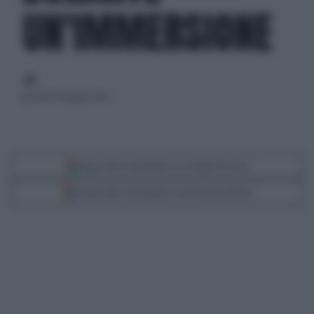
UN'IMMERSIONE
di
giovedì 14 maggio 2026
Segui Libero Quotidiano su Google Discover
Scegli Libero Quotidiano come fonte preferita