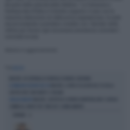
da parte delle autorità delle Maldive. "La Farnesina e
l'ambasciata d'Italia a Colombo seguono il caso con la
massima attenzione sin dalla prima segnalazione; la sede
sta provvedendo a prendere contatto con i familiari delle
vittime per fornire ogni necessaria assistenza consolare",
conclude la nota.
Notizia in aggiornamento
Tag
MALDIVE
MALDIVE, IN CENTINAIA AI FUNERALI DI MURIEL ODDENINO
MALDIVE, IL VIDEO ESCLUSIVO DEL TG1 DELLA
LE IMMAGINI ESCLUSIVE DEL TG1
GROTTA DOVE SONO MORTI I 5 ITALIANI
MALDIVE, L'AUTOPSIA SU MONICA MONTEFALCONE E GIORGIA
SUB ALLE MALDIVE
SOMMACAL: MORTE PER "ANOSSIA" O ANNEGAMENTO
OPINIONI