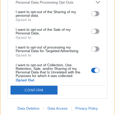
SEZIONI
Personal Data Processing Opt Outs
I want to opt-out of the Sharing of my
SPETTACOLI
personal data.
Opted In
SCIENZA E TECH
I want to opt-out of the Sale of my
Personal Data.
Opted In
ALTRO
I want to opt-out of processing my
Personal Data for Targeted Advertising.
Opted In
I want to opt-out of Collection, Use,
Retention, Sale, and/or Sharing of my
Personal Data that Is Unrelated with the
Purposes for which it was collected.
Libero Shopping
Contatti
Pubblicità
Cookie policy
Privacy policy
Opted Out
Condizioni generali
Modello 231
Assistenza
Preferenze Privacy
CONFIRM
Editoriale Libero S.r.l. - Sede Legale: Via dell’Aprica 18, 20158 Milano -
Registro Imprese di Milano Monza Brianza Lodi: C.F. e P.IVA 06823221004 -
R.E.A. Milano n. 1690166 Cap. Soc. € 400.000,00 i.v.
Tutti i diritti riservati - ISSN (sito web): 2531-6370
Data Deletion
Data Access
Privacy Policy